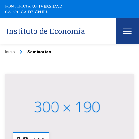
Instituto de Economía
keyboard_arrow_right
Inicio
Seminarios