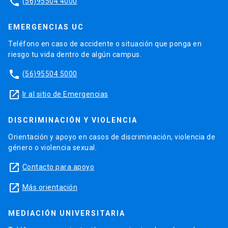
phone
(56)95504 4000
EMERGENCIAS UC
Teléfono en caso de accidente o situación que ponga en
riesgo tu vida dentro de algún campus.
phone
(56)95504 5000
launch
Ir al sitio de Emergencias
DISCRIMINACIÓN Y VIOLENCIA
Orientación y apoyo en casos de discriminación, violencia de
género o violencia sexual.
launch
Contacto para apoyo
launch
Más orientación
MEDIACIÓN UNIVERSITARIA