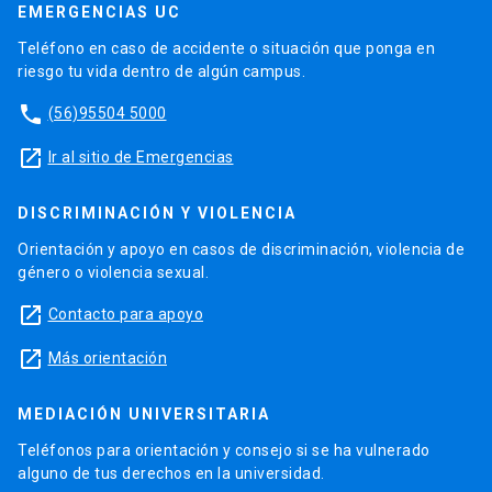
EMERGENCIAS UC
Teléfono en caso de accidente o situación que ponga en
riesgo tu vida dentro de algún campus.
phone
(56)95504 5000
launch
Ir al sitio de Emergencias
DISCRIMINACIÓN Y VIOLENCIA
Orientación y apoyo en casos de discriminación, violencia de
género o violencia sexual.
launch
Contacto para apoyo
launch
Más orientación
MEDIACIÓN UNIVERSITARIA
Teléfonos para orientación y consejo si se ha vulnerado
alguno de tus derechos en la universidad.