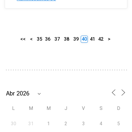
<<
<
35
36
37
38
39
40
41
42
>
L
M
M
J
V
S
D
30
31
1
2
3
4
5