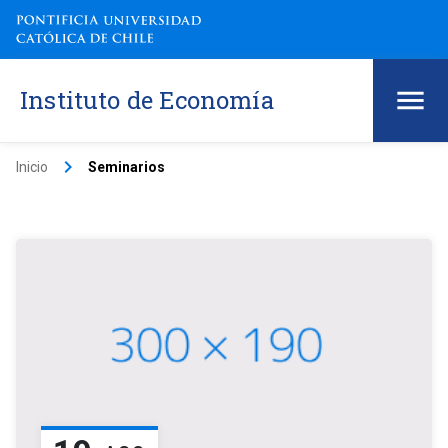
Instituto de Economía
keyboard_arrow_right
Inicio
Seminarios