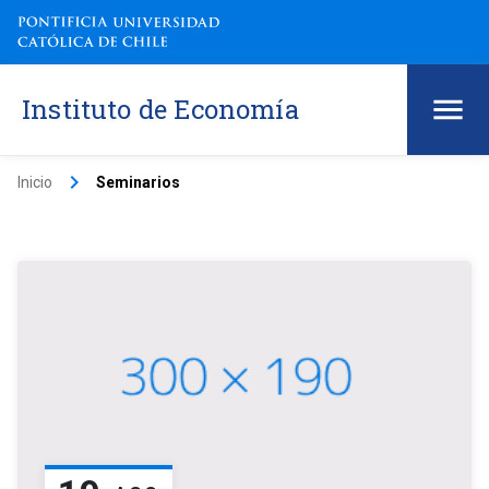
Instituto de Economía
keyboard_arrow_right
Inicio
Seminarios