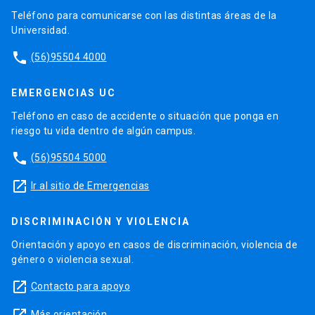
Teléfono para comunicarse con las distintas áreas de la
Universidad.
phone
(56)95504 4000
EMERGENCIAS UC
Teléfono en caso de accidente o situación que ponga en
riesgo tu vida dentro de algún campus.
phone
(56)95504 5000
launch
Ir al sitio de Emergencias
DISCRIMINACIÓN Y VIOLENCIA
Orientación y apoyo en casos de discriminación, violencia de
género o violencia sexual.
launch
Contacto para apoyo
Más orientación