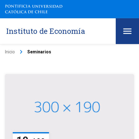
Instituto de Economía
keyboard_arrow_right
Inicio
Seminarios