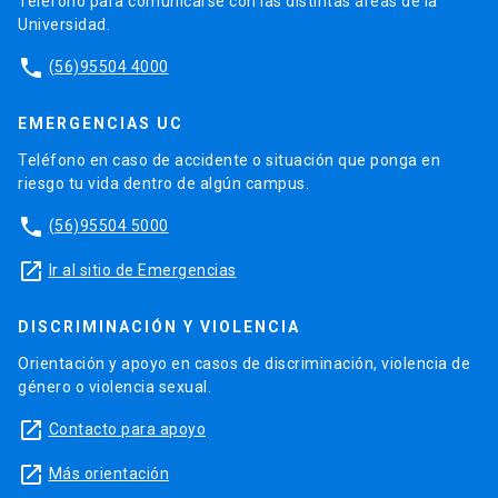
Teléfono para comunicarse con las distintas áreas de la
Universidad.
phone
(56)95504 4000
EMERGENCIAS UC
Teléfono en caso de accidente o situación que ponga en
riesgo tu vida dentro de algún campus.
phone
(56)95504 5000
launch
Ir al sitio de Emergencias
DISCRIMINACIÓN Y VIOLENCIA
Orientación y apoyo en casos de discriminación, violencia de
género o violencia sexual.
launch
Contacto para apoyo
launch
Más orientación