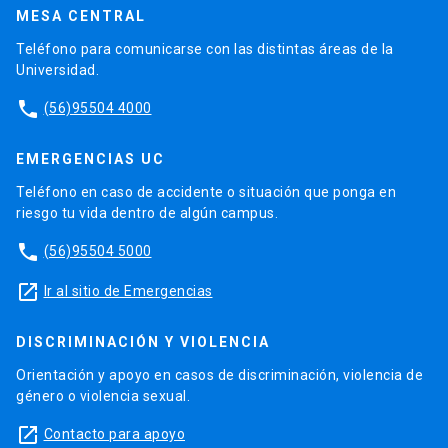
MESA CENTRAL
Teléfono para comunicarse con las distintas áreas de la
Universidad.
phone
(56)95504 4000
EMERGENCIAS UC
Teléfono en caso de accidente o situación que ponga en
riesgo tu vida dentro de algún campus.
phone
(56)95504 5000
launch
Ir al sitio de Emergencias
DISCRIMINACIÓN Y VIOLENCIA
Orientación y apoyo en casos de discriminación, violencia de
género o violencia sexual.
launch
Contacto para apoyo