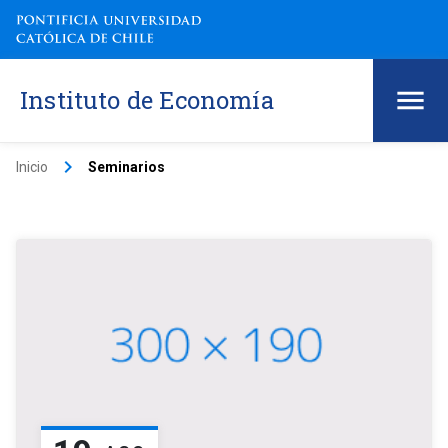
Instituto de Economía
keyboard_arrow_right
Inicio
Seminarios