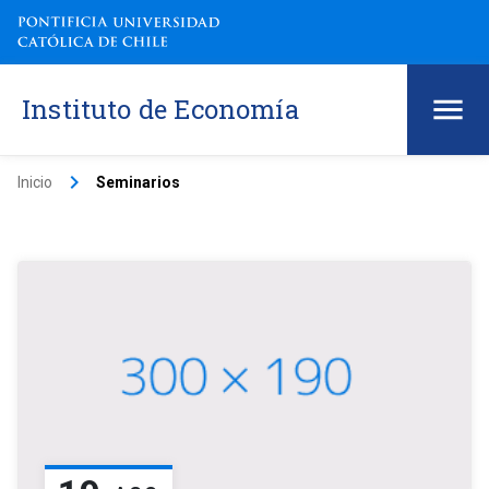
Instituto de Economía
keyboard_arrow_right
Inicio
Seminarios