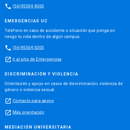
phone
(56)95504 4000
EMERGENCIAS UC
Teléfono en caso de accidente o situación que ponga en
riesgo tu vida dentro de algún campus.
phone
(56)95504 5000
launch
Ir al sitio de Emergencias
DISCRIMINACIÓN Y VIOLENCIA
Orientación y apoyo en casos de discriminación, violencia de
género o violencia sexual.
launch
Contacto para apoyo
launch
Más orientación
MEDIACIÓN UNIVERSITARIA