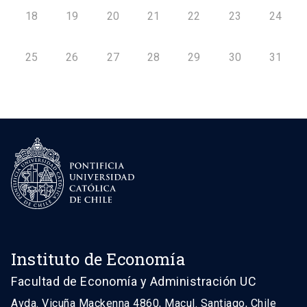
18
19
20
21
22
23
24
25
26
27
28
29
30
31
Instituto de Economía
Facultad de Economía y Administración UC
Avda. Vicuña Mackenna 4860, Macul. Santiago, Chile