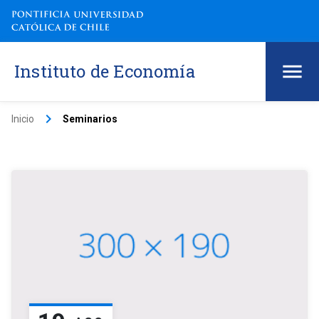
Instituto de Economía
keyboard_arrow_right
Inicio
Seminarios