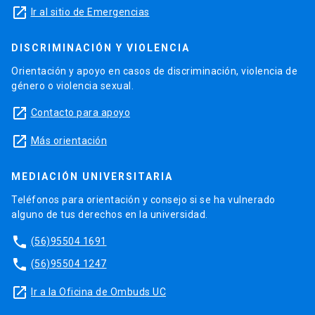
launch
Ir al sitio de Emergencias
DISCRIMINACIÓN Y VIOLENCIA
Orientación y apoyo en casos de discriminación, violencia de
género o violencia sexual.
launch
Contacto para apoyo
launch
Más orientación
MEDIACIÓN UNIVERSITARIA
Teléfonos para orientación y consejo si se ha vulnerado
alguno de tus derechos en la universidad.
phone
(56)95504 1691
phone
(56)95504 1247
launch
Ir a la Oficina de Ombuds UC