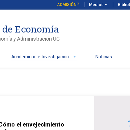
ADMISIÓN
Medios
arrow_drop_down
Biblio
o de Economía
nomía y Administración UC
Académicos e Investigación
Noticias
arrow_drop_down
 Cómo el envejecimiento