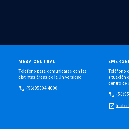
MESA CENTRAL
EMERGE
Teléfono para comunicarse con las
Teléfono e
distintas áreas de la Universidad.
situación 
dentro de
phone
(56)95504 4000
phone
(56)9
launch
Ir al 