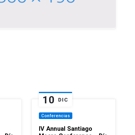
10
DIC
Conferencias
IV Annual Santiago