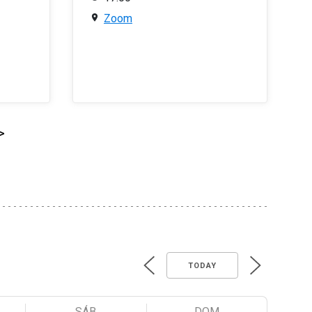
Zoom
>
TODAY
SÁB
DOM