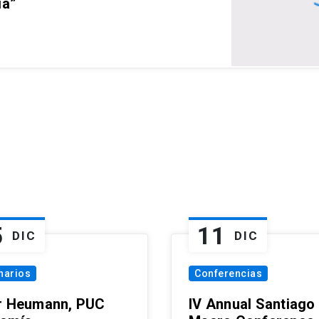
ia”
5
11
DIC
DIC
narios
Conferencias
r Heumann, PUC
IV Annual Santiago