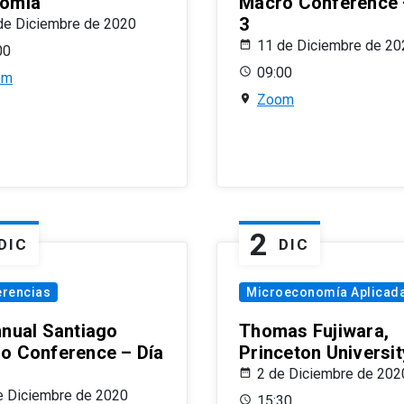
omía
Macro Conference 
3
de Diciembre de 2020
11 de Diciembre de 20
00
09:00
om
Zoom
2
DIC
DIC
erencias
Microeconomía Aplicad
nnual Santiago
Thomas Fujiwara,
o Conference – Día
Princeton Universit
2 de Diciembre de 202
e Diciembre de 2020
15:30