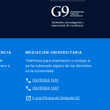
ENCIA
MEDIACIÓN UNIVERSITARIA
de
Teléfonos para orientación y consejo si
énero o
se ha vulnerado alguno de tus derechos
en la universidad.
phone
(56)95504 1691
phone
(56)95504 1247
launch
Ir a la Oficina de Ombuds UC