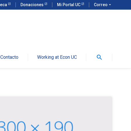
teca
Donaciones
Mi Portal UC
Correo
arrow_drop_down
search
Contacto
Working at Econ UC