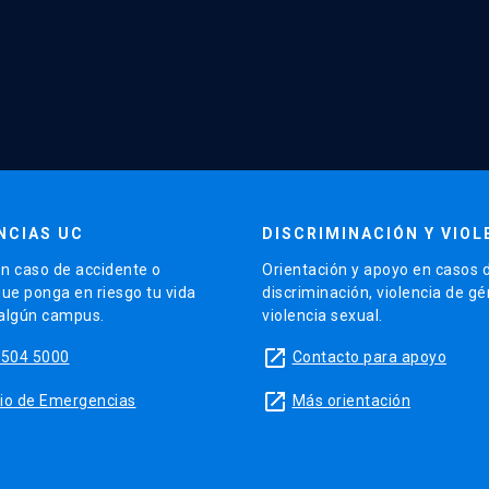
NCIAS UC
DISCRIMINACIÓN Y VIOL
n caso de accidente o
Orientación y apoyo en casos 
que ponga en riesgo tu vida
discriminación, violencia de g
 algún campus.
violencia sexual.
launch
5504 5000
Contacto para apoyo
launch
sitio de Emergencias
Más orientación