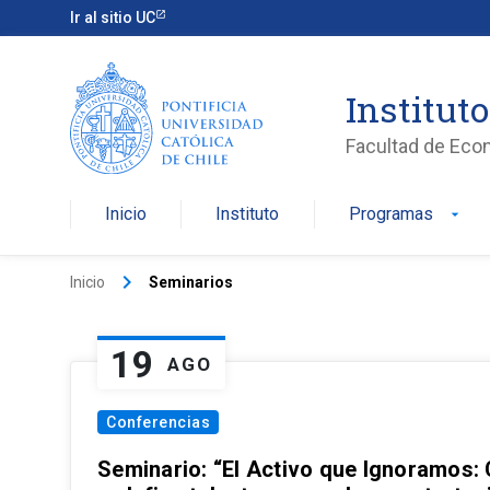
Ir al sitio UC
Institut
Facultad de Eco
Inicio
Instituto
Programas
arrow_drop_down
keyboard_arrow_right
Inicio
Seminarios
19
AGO
Conferencias
Seminario: “El Activo que Ignoramos: