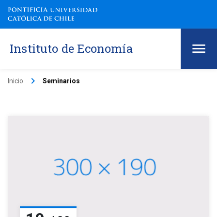
Instituto de Economía
keyboard_arrow_right
Inicio
Seminarios