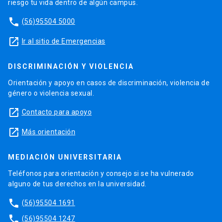
riesgo tu vida dentro de algún campus.
phone
(56)95504 5000
launch
Ir al sitio de Emergencias
DISCRIMINACIÓN Y VIOLENCIA
Orientación y apoyo en casos de discriminación, violencia de
género o violencia sexual.
launch
Contacto para apoyo
launch
Más orientación
MEDIACIÓN UNIVERSITARIA
Teléfonos para orientación y consejo si se ha vulnerado
alguno de tus derechos en la universidad.
phone
(56)95504 1691
phone
(56)95504 1247