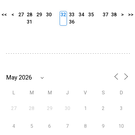
<<
<
27
28
29
30
32
33
34
35
37
38
>
>>
31
36
L
M
M
J
V
S
D
27
28
29
30
1
2
3
4
5
6
7
8
9
10