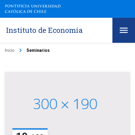
Instituto de Economía
keyboard_arrow_right
Inicio
Seminarios