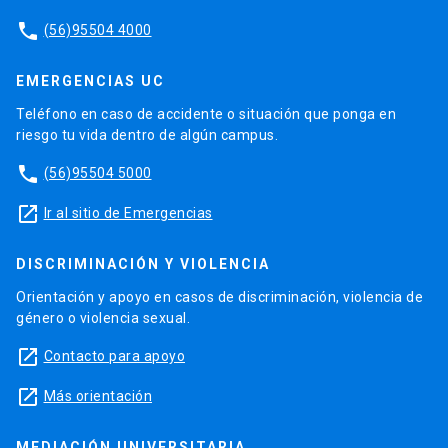
phone
(56)95504 4000
EMERGENCIAS UC
Teléfono en caso de accidente o situación que ponga en
riesgo tu vida dentro de algún campus.
phone
(56)95504 5000
launch
Ir al sitio de Emergencias
DISCRIMINACIÓN Y VIOLENCIA
Orientación y apoyo en casos de discriminación, violencia de
género o violencia sexual.
launch
Contacto para apoyo
launch
Más orientación
MEDIACIÓN UNIVERSITARIA