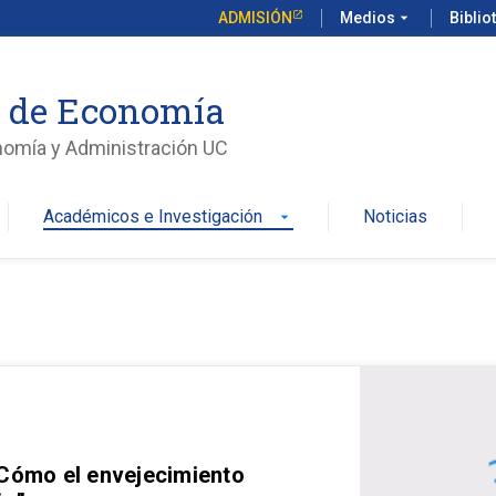
ADMISIÓN
Medios
arrow_drop_down
Biblio
o de Economía
nomía y Administración UC
Académicos e Investigación
Noticias
arrow_drop_down
 Cómo el envejecimiento