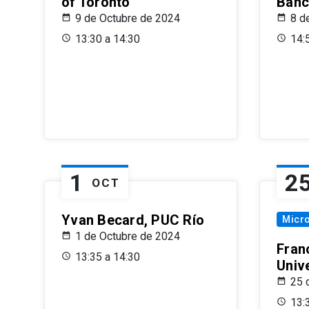
of Toronto
Banc
9 de Octubre de 2024
8 d
13:30 a 14:30
14:
1
2
OCT
Yvan Becard, PUC Río
Micr
1 de Octubre de 2024
Fran
13:35 a 14:30
Univ
25 
13: