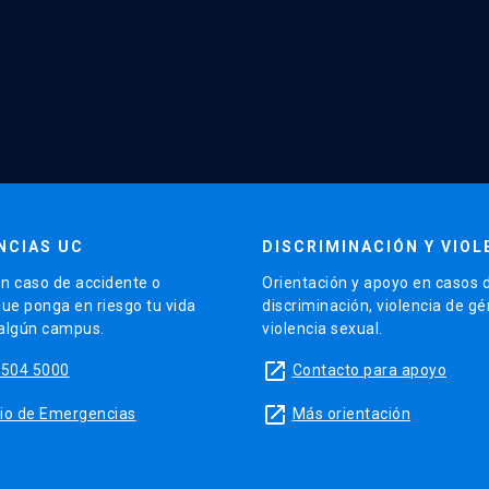
NCIAS UC
DISCRIMINACIÓN Y VIOL
n caso de accidente o
Orientación y apoyo en casos 
que ponga en riesgo tu vida
discriminación, violencia de g
 algún campus.
violencia sexual.
launch
5504 5000
Contacto para apoyo
launch
sitio de Emergencias
Más orientación