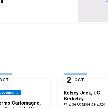
ia”
2
OCT
OCT
Kelsey Jack, UC
oeconomía
Berkeley
lermo Carlomagno,
2 de Octubre de 2024