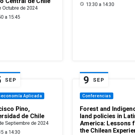
o Central de Chile
13:30 a 14:30
e Octubre de 2024
50 a 15:45
5
9
SEP
SEP
oeconomía Aplicada
Conferencias
cisco Pino,
Forest and Indigen
ersidad de Chile
land policies in Lati
America: Lessons 
de Septiembre de 2024
the Chilean Experi
35 a 14:30