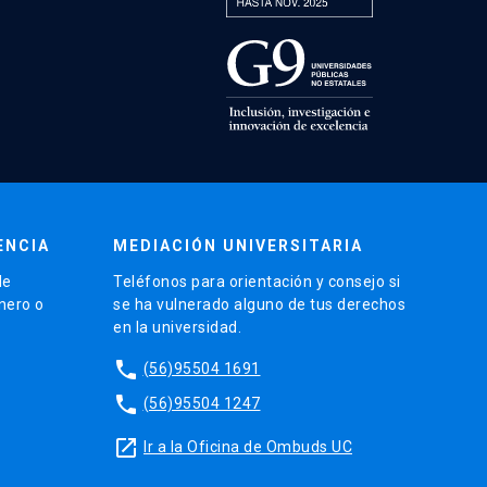
ENCIA
MEDIACIÓN UNIVERSITARIA
de
Teléfonos para orientación y consejo si
énero o
se ha vulnerado alguno de tus derechos
en la universidad.
phone
(56)95504 1691
phone
(56)95504 1247
launch
Ir a la Oficina de Ombuds UC