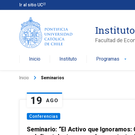
Ir al sitio UC
Institut
Facultad de Eco
Inicio
Instituto
Programas
arrow_drop_down
keyboard_arrow_right
Inicio
Seminarios
19
AGO
Conferencias
Seminario: “El Activo que Ignoramos: