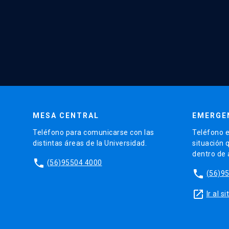
MESA CENTRAL
EMERGE
Teléfono para comunicarse con las
Teléfono e
distintas áreas de la Universidad.
situación 
dentro de
phone
(56)95504 4000
phone
(56)9
launch
Ir al 