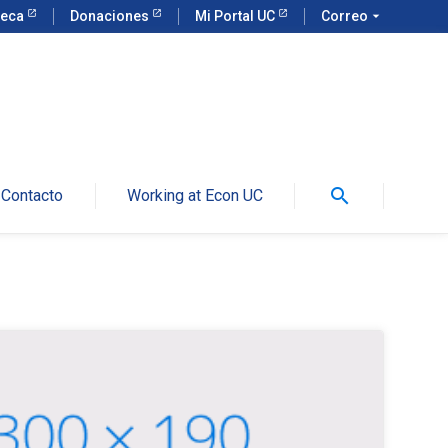
teca
Donaciones
Mi Portal UC
Correo
arrow_drop_down
search
Contacto
Working at Econ UC