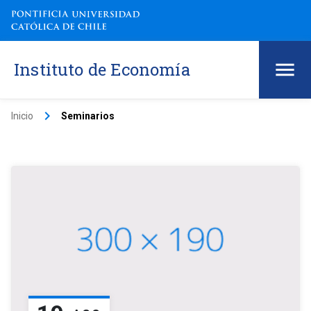
Instituto de Economía
keyboard_arrow_right
Inicio
Seminarios