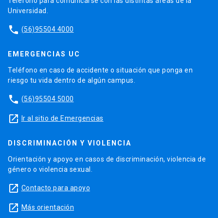
Teléfono para comunicarse con las distintas áreas de la
Universidad.
phone
(56)95504 4000
EMERGENCIAS UC
Teléfono en caso de accidente o situación que ponga en
riesgo tu vida dentro de algún campus.
phone
(56)95504 5000
launch
Ir al sitio de Emergencias
DISCRIMINACIÓN Y VIOLENCIA
Orientación y apoyo en casos de discriminación, violencia de
género o violencia sexual.
launch
Contacto para apoyo
launch
Más orientación