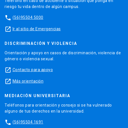
Teléfono en caso de accidente o situación que ponga en
riesgo tu vida dentro de algún campus.
phone
(56)95504 5000
launch
Ir al sitio de Emergencias
DISCRIMINACIÓN Y VIOLENCIA
Orientación y apoyo en casos de discriminación, violencia de
género o violencia sexual.
launch
Contacto para apoyo
launch
Más orientación
MEDIACIÓN UNIVERSITARIA
Teléfonos para orientación y consejo si se ha vulnerado
alguno de tus derechos en la universidad.
phone
(56)95504 1691