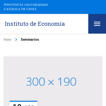
Instituto de Economía
keyboard_arrow_right
Inicio
Seminarios