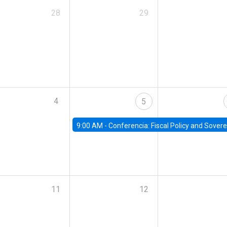
28
29
4
5
9:00 AM -
Conferencia: Fiscal Policy and Sovereign D
11
12