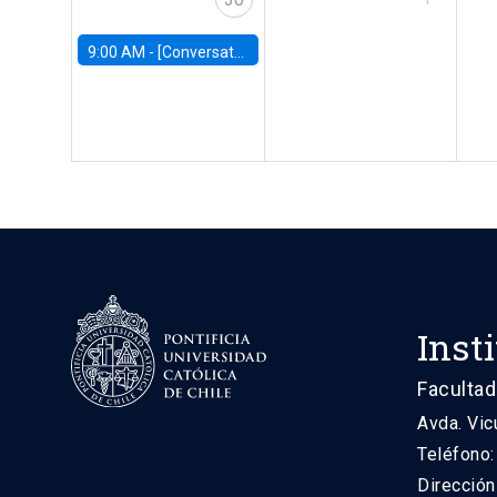
9:00 AM -
[Conversatorio] El futuro de Chile: Visiones para reactivar el crecimiento
Inst
Facultad
Avda. Vic
Teléfono
Direcció