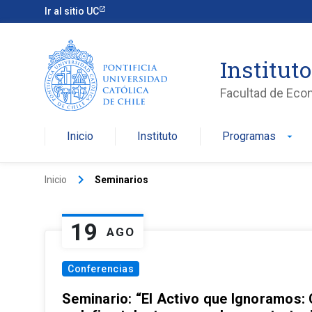
Ir al sitio UC
Institut
Facultad de Eco
Inicio
Instituto
Programas
arrow_drop_down
keyboard_arrow_right
Inicio
Seminarios
19
AGO
Conferencias
Seminario: “El Activo que Ignoramos: