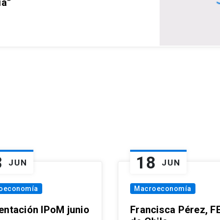
ia”
3
18
JUN
JUN
oeconomía
Macroeconomía
entación IPoM junio
Francisca Pérez, F