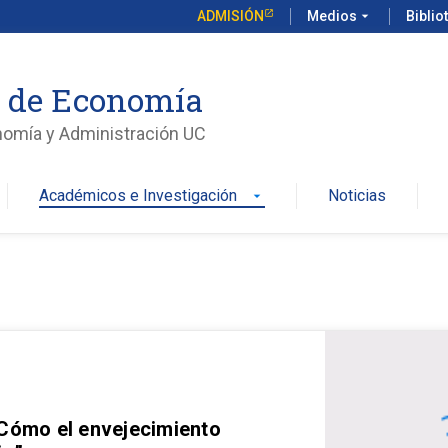
ADMISIÓN
Medios
arrow_drop_down
Biblio
o de Economía
nomía y Administración UC
Académicos e Investigación
Noticias
arrow_drop_down
 Cómo el envejecimiento