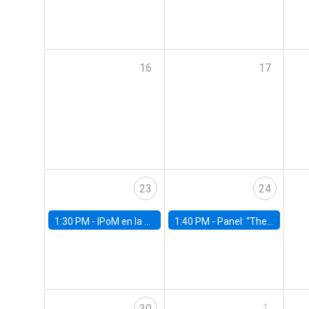
16
17
23
24
1:30 PM -
IPoM en la Facultad
1:40 PM -
Panel: “The Economic Burden of Mental Health in Children and Adolescents: Why Expanding Access Matters”
1
30