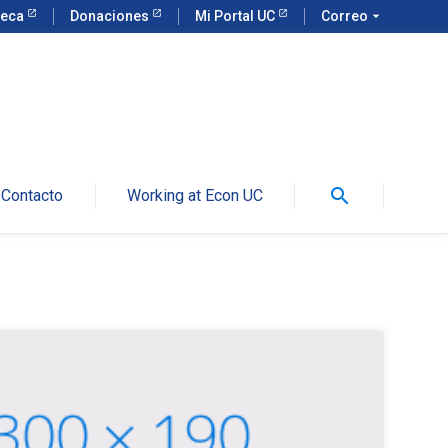
teca
Donaciones
Mi Portal UC
Correo
arrow_drop_down
search
Contacto
Working at Econ UC