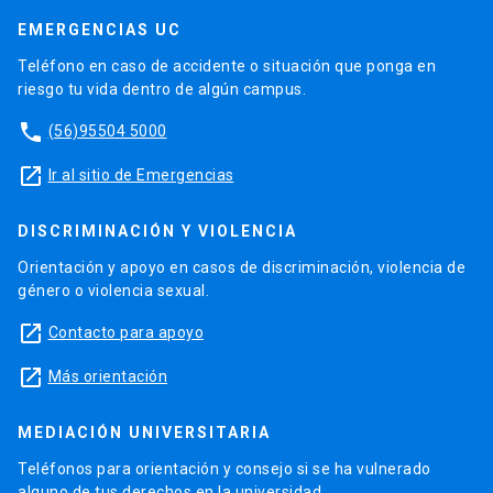
EMERGENCIAS UC
Teléfono en caso de accidente o situación que ponga en
riesgo tu vida dentro de algún campus.
phone
(56)95504 5000
launch
Ir al sitio de Emergencias
DISCRIMINACIÓN Y VIOLENCIA
Orientación y apoyo en casos de discriminación, violencia de
género o violencia sexual.
launch
Contacto para apoyo
launch
Más orientación
MEDIACIÓN UNIVERSITARIA
Teléfonos para orientación y consejo si se ha vulnerado
alguno de tus derechos en la universidad.