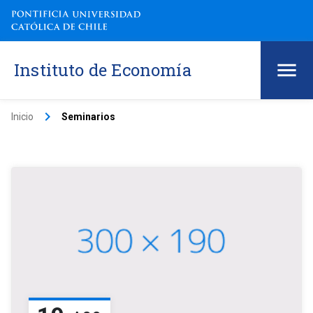
Instituto de Economía
keyboard_arrow_right
Inicio
Seminarios