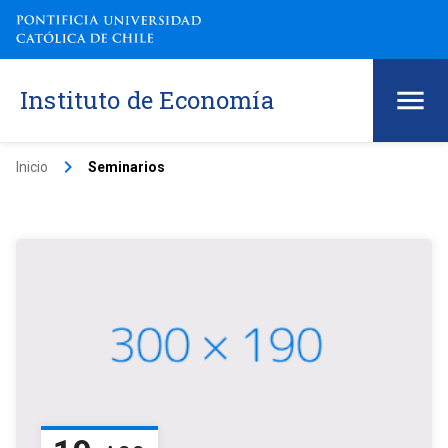
Instituto de Economía
keyboard_arrow_right
Inicio
Seminarios