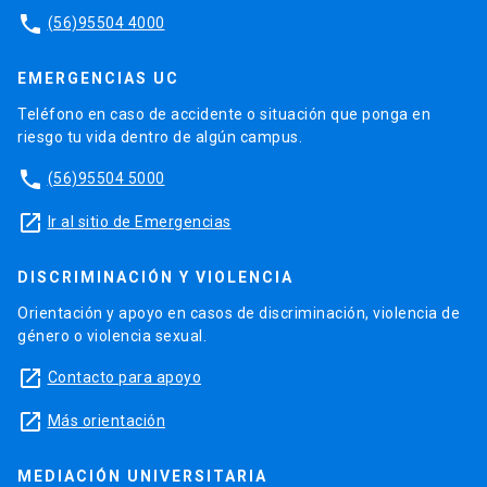
phone
(56)95504 4000
EMERGENCIAS UC
Teléfono en caso de accidente o situación que ponga en
riesgo tu vida dentro de algún campus.
phone
(56)95504 5000
launch
Ir al sitio de Emergencias
DISCRIMINACIÓN Y VIOLENCIA
Orientación y apoyo en casos de discriminación, violencia de
género o violencia sexual.
launch
Contacto para apoyo
launch
Más orientación
MEDIACIÓN UNIVERSITARIA