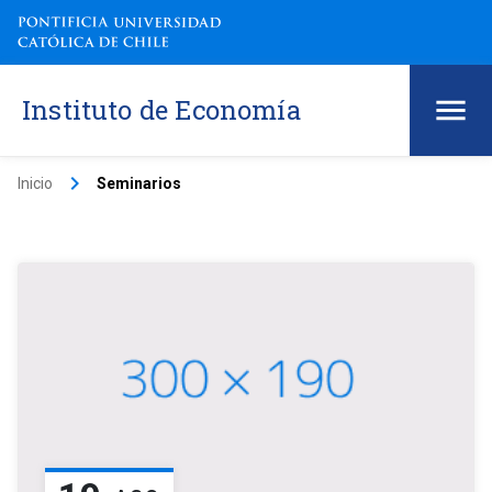
Instituto de Economía
keyboard_arrow_right
Inicio
Seminarios