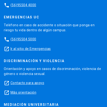
phone
(56)95504 4000
EMERGENCIAS UC
Teléfono en caso de accidente o situación que ponga en
riesgo tu vida dentro de algún campus.
phone
(56)95504 5000
launch
Ir al sitio de Emergencias
DISCRIMINACIÓN Y VIOLENCIA
Orientación y apoyo en casos de discriminación, violencia de
género o violencia sexual.
launch
Contacto para apoyo
launch
Más orientación
MEDIACIÓN UNIVERSITARIA