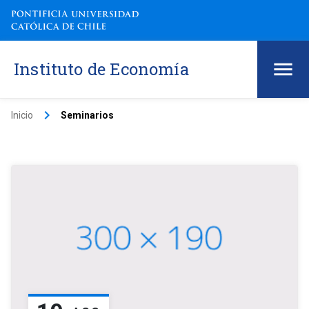
Instituto de Economía
keyboard_arrow_right
Inicio
Seminarios