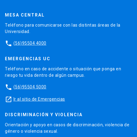
MESA CENTRAL
Teléfono para comunicarse con las distintas áreas de la
Universidad.
phone
(56)95504 4000
EMERGENCIAS UC
Teléfono en caso de accidente o situación que ponga en
riesgo tu vida dentro de algún campus.
phone
(56)95504 5000
launch
Ir al sitio de Emergencias
DISCRIMINACIÓN Y VIOLENCIA
Orientación y apoyo en casos de discriminación, violencia de
género o violencia sexual.