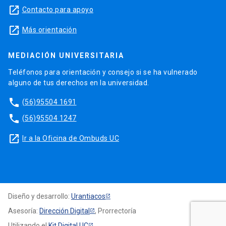
launch
Contacto para apoyo
launch
Más orientación
MEDIACIÓN UNIVERSITARIA
Teléfonos para orientación y consejo si se ha vulnerado
alguno de tus derechos en la universidad.
phone
(56)95504 1691
phone
(56)95504 1247
launch
Ir a la Oficina de Ombuds UC
Diseño y desarrollo:
Urantiacos
Asesoría:
Dirección Digital
, Prorrectoría
Utilizando el
Kit Digital UC