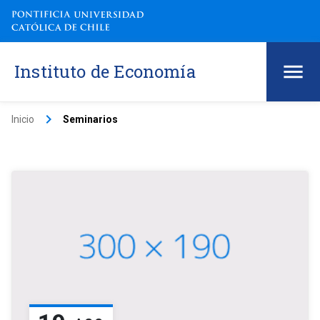
Instituto de Economía
keyboard_arrow_right
Inicio
Seminarios