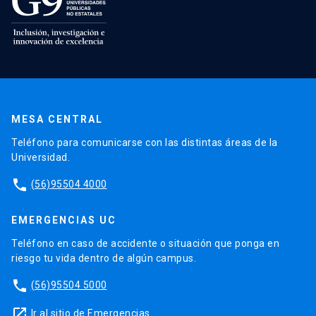
MESA CENTRAL
Teléfono para comunicarse con las distintas áreas de la
Universidad.
phone
(56)95504 4000
EMERGENCIAS UC
Teléfono en caso de accidente o situación que ponga en
riesgo tu vida dentro de algún campus.
phone
(56)95504 5000
launch
Ir al sitio de Emergencias