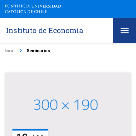
Instituto de Economía
keyboard_arrow_right
Inicio
Seminarios