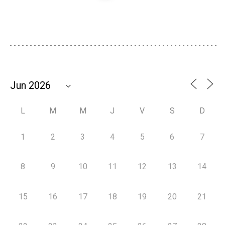
L
M
M
J
V
S
D
1
2
3
4
5
6
7
8
9
10
11
12
13
14
15
16
17
18
19
20
21