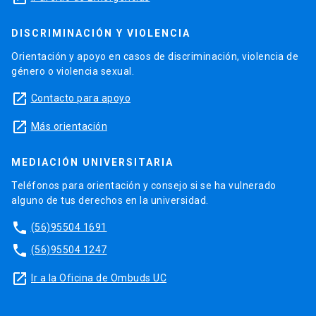
DISCRIMINACIÓN Y VIOLENCIA
Orientación y apoyo en casos de discriminación, violencia de
género o violencia sexual.
launch
Contacto para apoyo
launch
Más orientación
MEDIACIÓN UNIVERSITARIA
Teléfonos para orientación y consejo si se ha vulnerado
alguno de tus derechos en la universidad.
phone
(56)95504 1691
phone
(56)95504 1247
launch
Ir a la Oficina de Ombuds UC