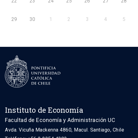
22
23
24
25
26
27
28
29
30
1
2
3
4
5
Instituto de Economía
Facultad de Economía y Administración UC
Avda. Vicuña Mackenna 4860, Macul. Santiago, Chile