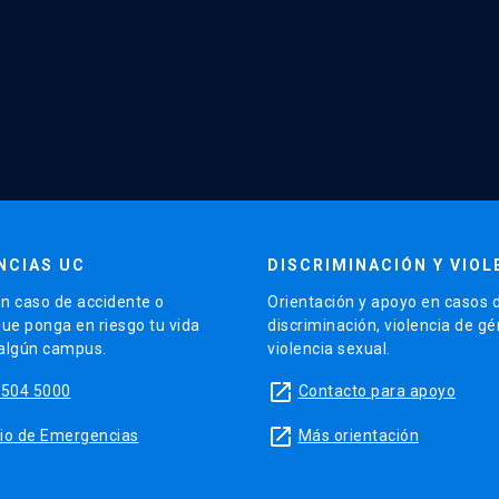
NCIAS UC
DISCRIMINACIÓN Y VIOL
n caso de accidente o
Orientación y apoyo en casos 
que ponga en riesgo tu vida
discriminación, violencia de g
 algún campus.
violencia sexual.
launch
5504 5000
Contacto para apoyo
launch
sitio de Emergencias
Más orientación