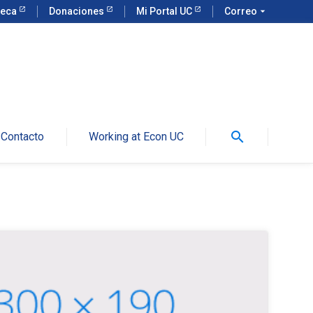
teca
Donaciones
Mi Portal UC
Correo
arrow_drop_down
search
Contacto
Working at Econ UC