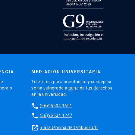
ENCIA
MEDIACIÓN UNIVERSITARIA
de
Teléfonos para orientación y consejo si
énero o
se ha vulnerado alguno de tus derechos
en la universidad.
phone
(56)95504 1691
phone
(56)95504 1247
launch
Ir a la Oficina de Ombuds UC