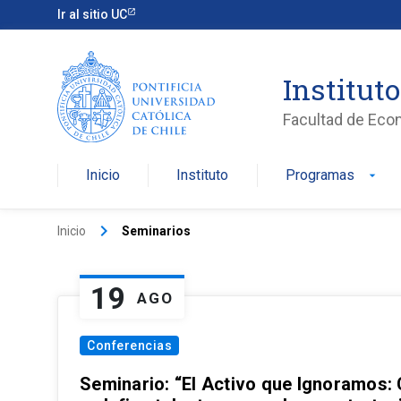
Ir al sitio UC
Institut
Facultad de Eco
Inicio
Instituto
Programas
arrow_drop_down
keyboard_arrow_right
Inicio
Seminarios
19
AGO
Conferencias
Seminario: “El Activo que Ignoramos: