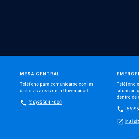
MESA CENTRAL
EMERGE
Teléfono para comunicarse con las
Teléfono e
distintas áreas de la Universidad.
situación 
dentro de
phone
(56)95504 4000
phone
(56)9
launch
Ir al 