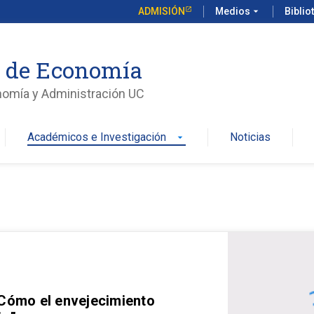
ADMISIÓN
Medios
arrow_drop_down
Biblio
o de Economía
nomía y Administración UC
Académicos e Investigación
Noticias
arrow_drop_down
 Cómo el envejecimiento