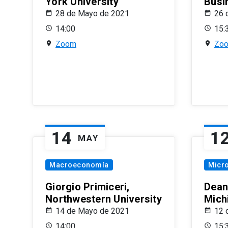
York University
Busi
28 de Mayo de 2021
26 
14:00
15:
Zoom
Zo
14
1
MAY
Macroeconomía
Micr
Giorgio Primiceri,
Dean
Northwestern University
Mich
14 de Mayo de 2021
12 
14:00
15: