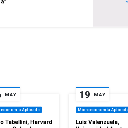
ia”
6
19
MAY
MAY
oeconomía Aplicada
Microeconomía Aplicad
o Tabellini, Harvard
Luis Valenzuela,