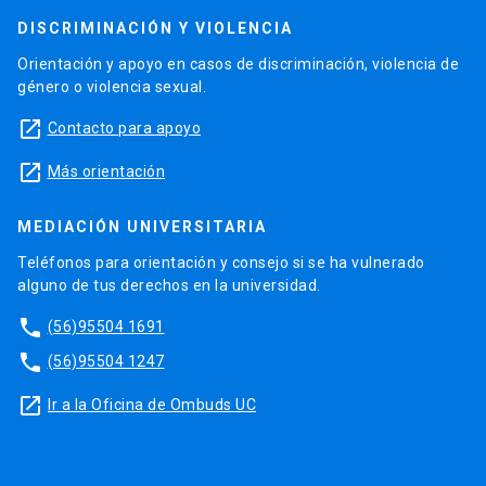
DISCRIMINACIÓN Y VIOLENCIA
Orientación y apoyo en casos de discriminación, violencia de
género o violencia sexual.
launch
Contacto para apoyo
launch
Más orientación
MEDIACIÓN UNIVERSITARIA
Teléfonos para orientación y consejo si se ha vulnerado
alguno de tus derechos en la universidad.
phone
(56)95504 1691
phone
(56)95504 1247
launch
Ir a la Oficina de Ombuds UC