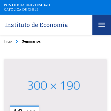
Instituto de Economía
keyboard_arrow_right
Inicio
Seminarios