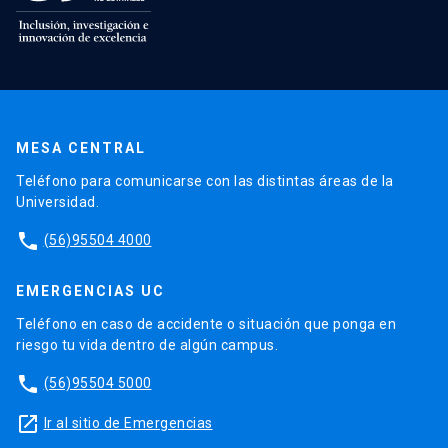
MESA CENTRAL
Teléfono para comunicarse con las distintas áreas de la
Universidad.
phone
(56)95504 4000
EMERGENCIAS UC
Teléfono en caso de accidente o situación que ponga en
riesgo tu vida dentro de algún campus.
phone
(56)95504 5000
launch
Ir al sitio de Emergencias