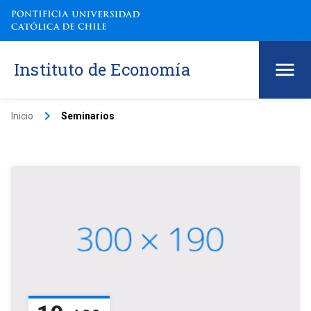
Instituto de Economía
keyboard_arrow_right
Inicio
Seminarios