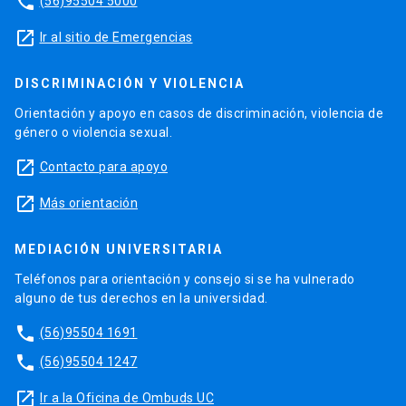
phone
(56)95504 5000
launch
Ir al sitio de Emergencias
DISCRIMINACIÓN Y VIOLENCIA
Orientación y apoyo en casos de discriminación, violencia de
género o violencia sexual.
launch
Contacto para apoyo
launch
Más orientación
MEDIACIÓN UNIVERSITARIA
Teléfonos para orientación y consejo si se ha vulnerado
alguno de tus derechos en la universidad.
phone
(56)95504 1691
phone
(56)95504 1247
launch
Ir a la Oficina de Ombuds UC