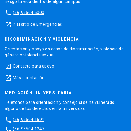
riesgo tu vida dentro de algún campus.
phone
(56)95504 5000
launch
Ir al sitio de Emergencias
DISCRIMINACIÓN Y VIOLENCIA
Orientación y apoyo en casos de discriminación, violencia de
género o violencia sexual.
launch
Contacto para apoyo
launch
Más orientación
MEDIACIÓN UNIVERSITARIA
Teléfonos para orientación y consejo si se ha vulnerado
alguno de tus derechos en la universidad.
phone
(56)95504 1691
phone
(56)95504 1247