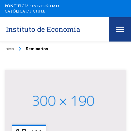
Instituto de Economía
keyboard_arrow_right
Inicio
Seminarios