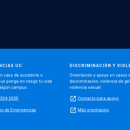
NCIAS UC
DISCRIMINACIÓN Y VIOL
n caso de accidente o
Orientación y apoyo en casos 
que ponga en riesgo tu vida
discriminación, violencia de g
 algún campus.
violencia sexual.
launch
5504 5000
Contacto para apoyo
launch
sitio de Emergencias
Más orientación