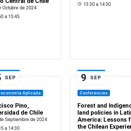
o Central de Chile
13:30 a 14:30
e Octubre de 2024
50 a 15:45
5
9
SEP
SEP
oeconomía Aplicada
Conferencias
cisco Pino,
Forest and Indigen
ersidad de Chile
land policies in Lati
America: Lessons 
de Septiembre de 2024
the Chilean Experi
35 a 14:30