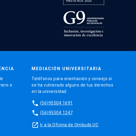
ENCIA
MEDIACIÓN UNIVERSITARIA
de
Teléfonos para orientación y consejo si
énero o
se ha vulnerado alguno de tus derechos
en la universidad.
phone
(56)95504 1691
phone
(56)95504 1247
launch
Ir a la Oficina de Ombuds UC