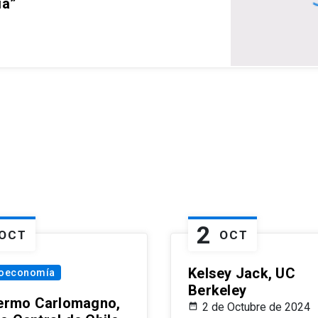
ia”
2
OCT
OCT
Kelsey Jack, UC
oeconomía
Berkeley
lermo Carlomagno,
2 de Octubre de 2024