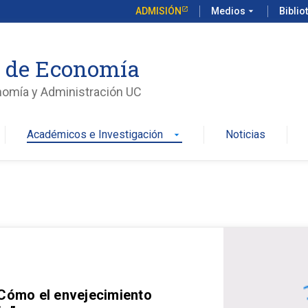
ADMISIÓN
Medios
arrow_drop_down
Biblio
o de Economía
nomía y Administración UC
Académicos e Investigación
Noticias
arrow_drop_down
 Cómo el envejecimiento