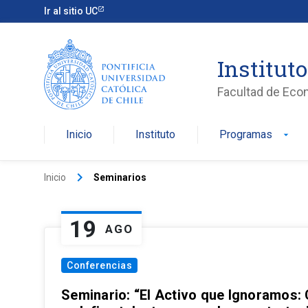
Ir al sitio UC
Institut
Facultad de Eco
Inicio
Instituto
Programas
arrow_drop_down
keyboard_arrow_right
Inicio
Seminarios
19
AGO
Conferencias
Seminario: “El Activo que Ignoramos: