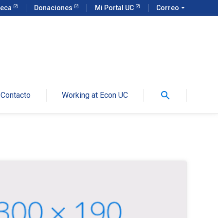
teca
Donaciones
Mi Portal UC
Correo
arrow_drop_down
search
Contacto
Working at Econ UC