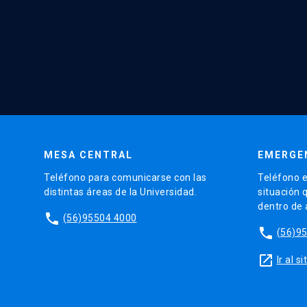
MESA CENTRAL
EMERGE
Teléfono para comunicarse con las
Teléfono e
distintas áreas de la Universidad.
situación 
dentro de
phone
(56)95504 4000
phone
(56)9
launch
Ir al 