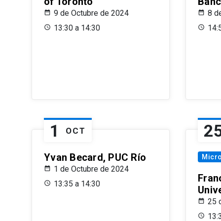
of Toronto
Banc
9 de Octubre de 2024
8 d
13:30 a 14:30
14:
1
2
OCT
Yvan Becard, PUC Río
Micr
1 de Octubre de 2024
Fran
13:35 a 14:30
Univ
25 
13: