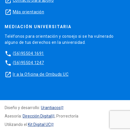
launch
Contacto para apoyo
launch
Más orientación
MEDIACIÓN UNIVERSITARIA
Teléfonos para orientación y consejo si se ha vulnerado
alguno de tus derechos en la universidad.
phone
(56)95504 1691
phone
(56)95504 1247
launch
Ir a la Oficina de Ombuds UC
Diseño y desarrollo:
Urantiacos
Asesoría:
Dirección Digital
, Prorrectoría
Utilizando el
Kit Digital UC