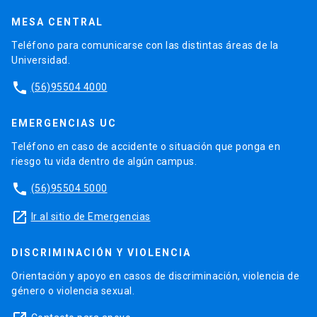
MESA CENTRAL
Teléfono para comunicarse con las distintas áreas de la
Universidad.
phone
(56)95504 4000
EMERGENCIAS UC
Teléfono en caso de accidente o situación que ponga en
riesgo tu vida dentro de algún campus.
phone
(56)95504 5000
launch
Ir al sitio de Emergencias
DISCRIMINACIÓN Y VIOLENCIA
Orientación y apoyo en casos de discriminación, violencia de
género o violencia sexual.