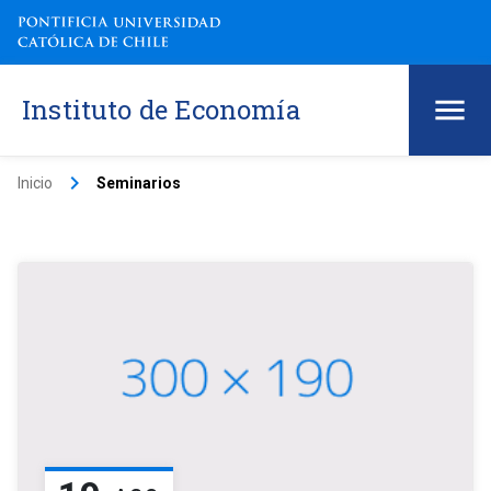
Instituto de Economía
keyboard_arrow_right
Inicio
Seminarios