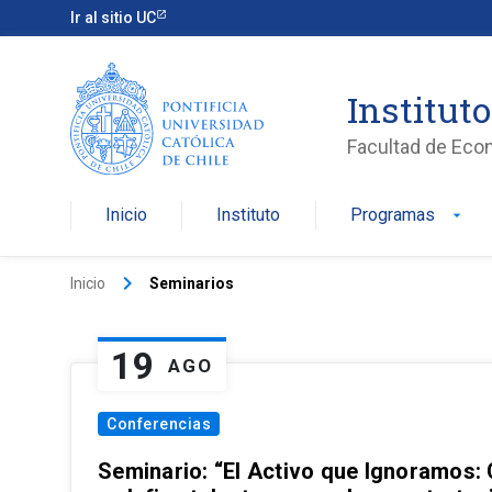
Ir al sitio UC
Institut
Facultad de Eco
Inicio
Instituto
Programas
arrow_drop_down
keyboard_arrow_right
Inicio
Seminarios
19
AGO
Conferencias
Seminario: “El Activo que Ignoramos: