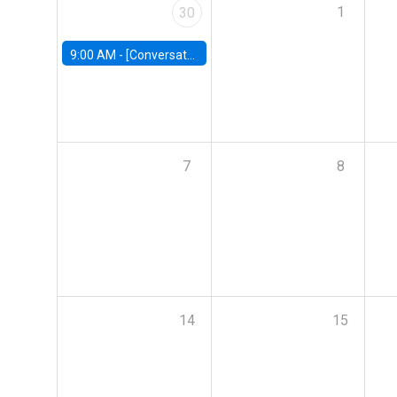
1
30
9:00 AM -
[Conversatorio] El futuro de Chile: Visiones para reactivar el crecimiento
7
8
14
15