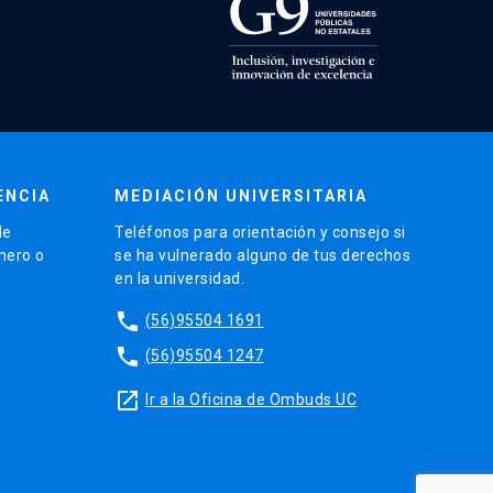
ENCIA
MEDIACIÓN UNIVERSITARIA
de
Teléfonos para orientación y consejo si
énero o
se ha vulnerado alguno de tus derechos
en la universidad.
phone
(56)95504 1691
phone
(56)95504 1247
launch
Ir a la Oficina de Ombuds UC