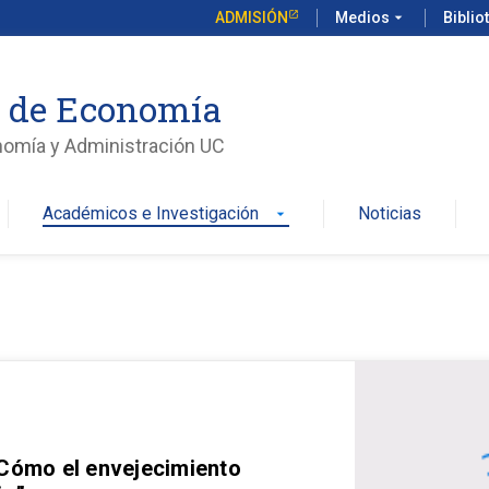
ADMISIÓN
Medios
arrow_drop_down
Biblio
o de Economía
nomía y Administración UC
Académicos e Investigación
Noticias
arrow_drop_down
 Cómo el envejecimiento