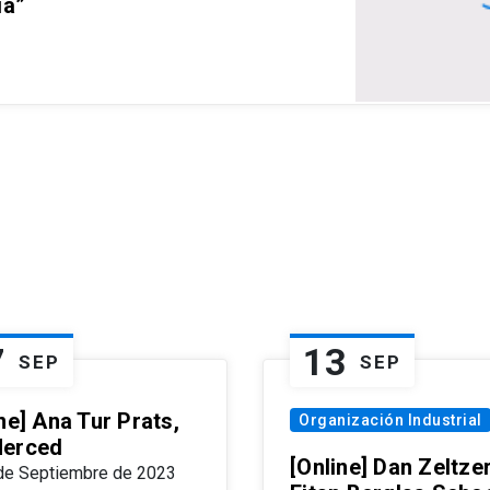
ia”
7
13
SEP
SEP
ne] Ana Tur Prats,
Organización Industrial
erced
[Online] Dan Zeltzer
de Septiembre de 2023