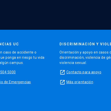
NCIAS UC
DISCRIMINACIÓN Y VIOL
n caso de accidente o
Orientación y apoyo en casos 
que ponga en riesgo tu vida
discriminación, violencia de g
 algún campus.
violencia sexual.
launch
5504 5000
Contacto para apoyo
launch
sitio de Emergencias
Más orientación