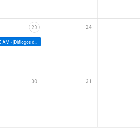
24
23
0 AM -
[Diálogos de Compromiso Público] Implementación de la reforma previsional: Desafíos y oportunidades
30
31