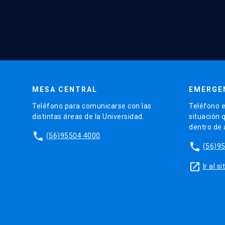
MESA CENTRAL
EMERGE
Teléfono para comunicarse con las
Teléfono e
distintas áreas de la Universidad.
situación 
dentro de
phone
(56)95504 4000
phone
(56)9
launch
Ir al 