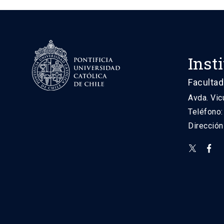
Inst
Facultad
Avda. Vic
Teléfono
Direcció