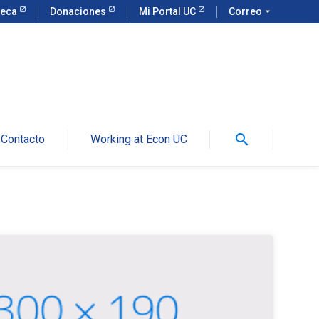
teca
Donaciones
Mi Portal UC
Correo
arrow_drop_down
search
Contacto
Working at Econ UC