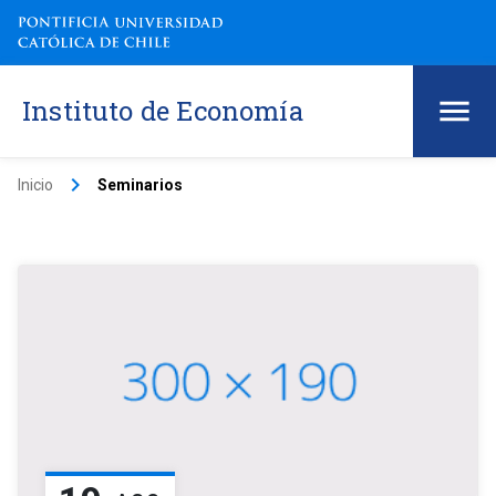
Instituto de Economía
keyboard_arrow_right
Inicio
Seminarios