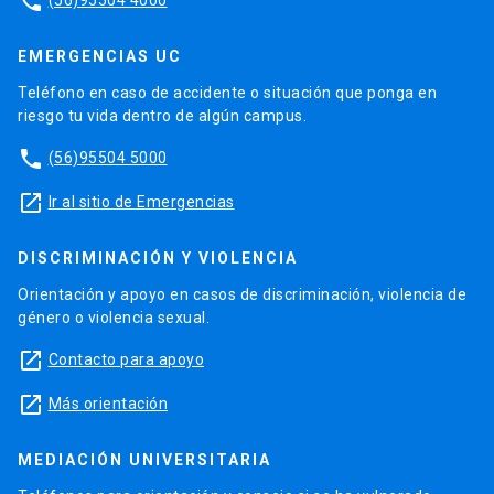
phone
EMERGENCIAS UC
Teléfono en caso de accidente o situación que ponga en
riesgo tu vida dentro de algún campus.
phone
(56)95504 5000
launch
Ir al sitio de Emergencias
DISCRIMINACIÓN Y VIOLENCIA
Orientación y apoyo en casos de discriminación, violencia de
género o violencia sexual.
launch
Contacto para apoyo
launch
Más orientación
MEDIACIÓN UNIVERSITARIA