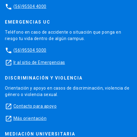
phone
(56)95504 4000
EMERGENCIAS UC
Teléfono en caso de accidente o situación que ponga en
riesgo tu vida dentro de algún campus.
phone
(56)95504 5000
launch
Ir al sitio de Emergencias
DISCRIMINACIÓN Y VIOLENCIA
Orientación y apoyo en casos de discriminación, violencia de
género o violencia sexual.
launch
Contacto para apoyo
launch
Más orientación
MEDIACIÓN UNIVERSITARIA