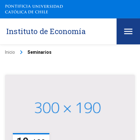
Instituto de Economía
keyboard_arrow_right
Inicio
Seminarios