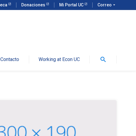
teca
Donaciones
Mi Portal UC
Correo
arrow_drop_down
search
Contacto
Working at Econ UC