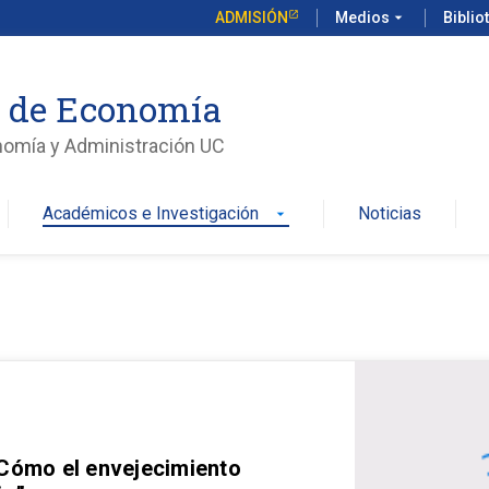
ADMISIÓN
Medios
arrow_drop_down
Biblio
o de Economía
nomía y Administración UC
Académicos e Investigación
Noticias
arrow_drop_down
 Cómo el envejecimiento