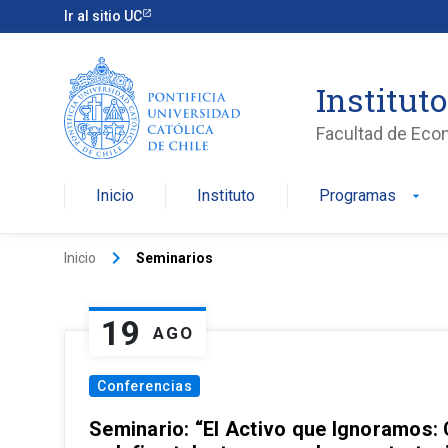
Ir al sitio UC
Institut
Facultad de Eco
Inicio
Instituto
Programas
arrow_drop_down
keyboard_arrow_right
Inicio
Seminarios
19
AGO
Conferencias
Seminario: “El Activo que Ignoramos: