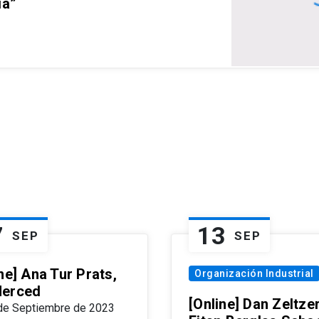
ia”
7
13
SEP
SEP
ne] Ana Tur Prats,
Organización Industrial
erced
[Online] Dan Zeltzer
de Septiembre de 2023