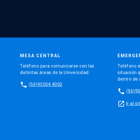
MESA CENTRAL
EMERGE
Teléfono para comunicarse con las
Teléfono e
distintas áreas de la Universidad.
situación 
dentro de
phone
(56)95504 4000
phone
(56)9
launch
Ir al 