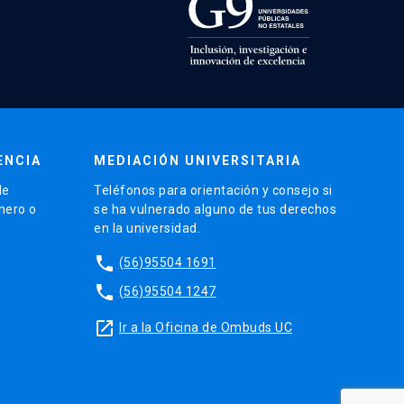
ENCIA
MEDIACIÓN UNIVERSITARIA
de
Teléfonos para orientación y consejo si
énero o
se ha vulnerado alguno de tus derechos
en la universidad.
phone
(56)95504 1691
phone
(56)95504 1247
launch
Ir a la Oficina de Ombuds UC