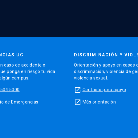
NCIAS UC
DISCRIMINACIÓN Y VIOL
n caso de accidente o
Orientación y apoyo en casos 
que ponga en riesgo tu vida
discriminación, violencia de g
 algún campus.
violencia sexual.
launch
5504 5000
Contacto para apoyo
launch
sitio de Emergencias
Más orientación