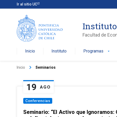
Ir al sitio UC
Institut
Facultad de Eco
Inicio
Instituto
Programas
arrow_drop_down
keyboard_arrow_right
Inicio
Seminarios
19
AGO
Conferencias
Seminario: “El Activo que Ignoramos: