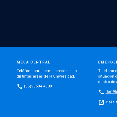
MESA CENTRAL
EMERGE
Teléfono para comunicarse con las
Teléfono e
distintas áreas de la Universidad.
situación 
dentro de
phone
(56)95504 4000
phone
(56)9
launch
Ir al 