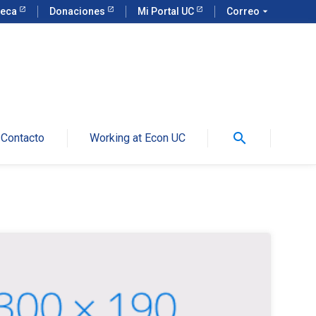
teca
Donaciones
Mi Portal UC
Correo
arrow_drop_down
search
Contacto
Working at Econ UC