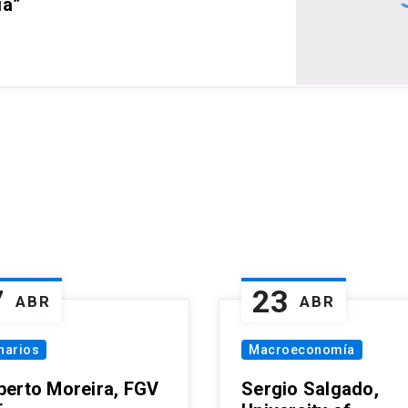
ia”
7
23
ABR
ABR
narios
Macroeconomía
erto Moreira, FGV
Sergio Salgado,