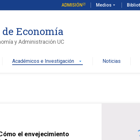
ADMISIÓN
Medios
arrow_drop_down
Biblio
o de Economía
nomía y Administración UC
Académicos e Investigación
Noticias
arrow_drop_down
 Cómo el envejecimiento