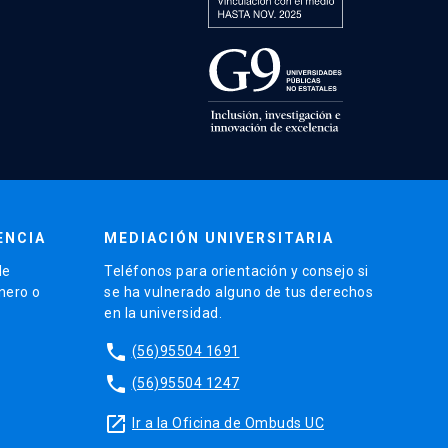
ENCIA
MEDIACIÓN UNIVERSITARIA
de
Teléfonos para orientación y consejo si
énero o
se ha vulnerado alguno de tus derechos
en la universidad.
phone
(56)95504 1691
phone
(56)95504 1247
launch
Ir a la Oficina de Ombuds UC