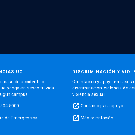
NCIAS UC
DISCRIMINACIÓN Y VIOL
n caso de accidente o
Orientación y apoyo en casos 
que ponga en riesgo tu vida
discriminación, violencia de g
 algún campus.
violencia sexual.
launch
5504 5000
Contacto para apoyo
launch
sitio de Emergencias
Más orientación