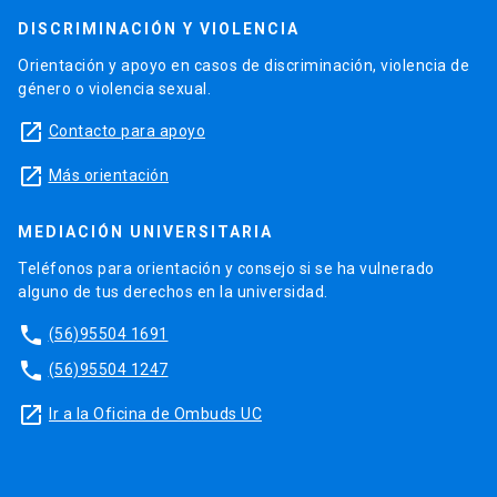
DISCRIMINACIÓN Y VIOLENCIA
Orientación y apoyo en casos de discriminación, violencia de
género o violencia sexual.
launch
Contacto para apoyo
launch
Más orientación
MEDIACIÓN UNIVERSITARIA
Teléfonos para orientación y consejo si se ha vulnerado
alguno de tus derechos en la universidad.
phone
(56)95504 1691
phone
(56)95504 1247
launch
Ir a la Oficina de Ombuds UC