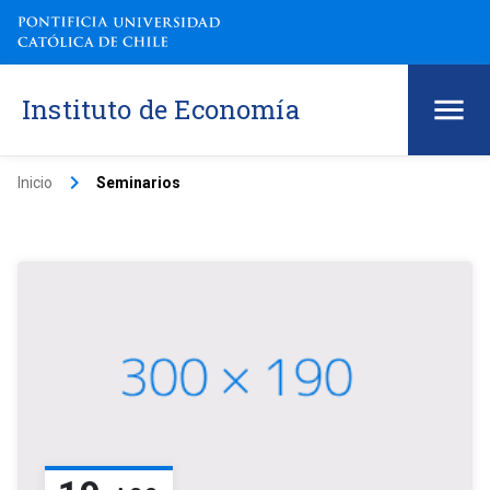
Instituto de Economía
keyboard_arrow_right
Inicio
Seminarios