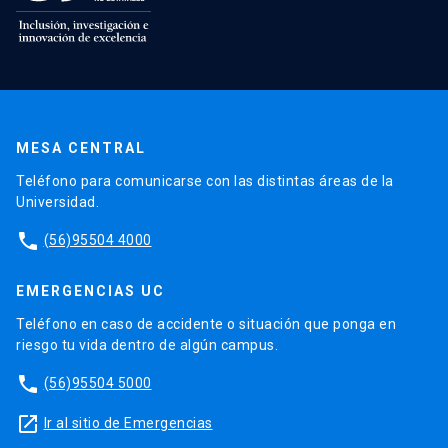
MESA CENTRAL
Teléfono para comunicarse con las distintas áreas de la
Universidad.
phone
(56)95504 4000
EMERGENCIAS UC
Teléfono en caso de accidente o situación que ponga en
riesgo tu vida dentro de algún campus.
phone
(56)95504 5000
launch
Ir al sitio de Emergencias