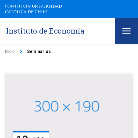
Instituto de Economía
keyboard_arrow_right
Inicio
Seminarios