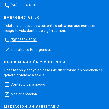
phone
(56)95504 4000
EMERGENCIAS UC
Teléfono en caso de accidente o situación que ponga en
riesgo tu vida dentro de algún campus.
phone
(56)95504 5000
launch
Ir al sitio de Emergencias
DISCRIMINACIÓN Y VIOLENCIA
Orientación y apoyo en casos de discriminación, violencia de
género o violencia sexual.
launch
Contacto para apoyo
launch
Más orientación
MEDIACIÓN UNIVERSITARIA