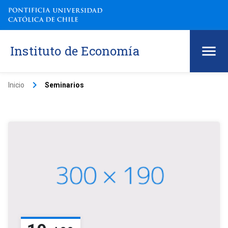
Instituto de Economía
keyboard_arrow_right
Inicio
Seminarios