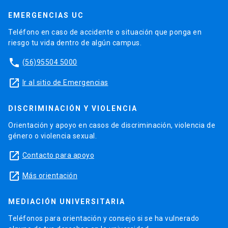
EMERGENCIAS UC
Teléfono en caso de accidente o situación que ponga en
riesgo tu vida dentro de algún campus.
phone
(56)95504 5000
launch
Ir al sitio de Emergencias
DISCRIMINACIÓN Y VIOLENCIA
Orientación y apoyo en casos de discriminación, violencia de
género o violencia sexual.
launch
Contacto para apoyo
launch
Más orientación
MEDIACIÓN UNIVERSITARIA
Teléfonos para orientación y consejo si se ha vulnerado