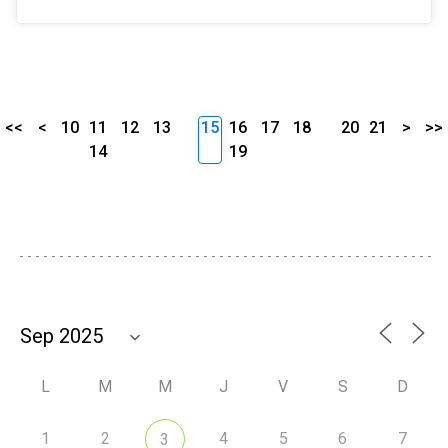
<<
<
10
11
12
13
15
16
17
18
20
21
>
>>
14
19
L
M
M
J
V
S
D
1
2
4
5
6
7
3