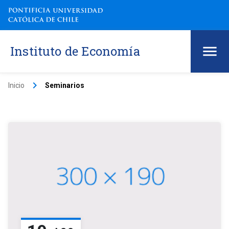
Instituto de Economía
keyboard_arrow_right
Inicio
Seminarios