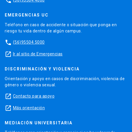
phone
EMERGENCIAS UC
Teléfono en caso de accidente o situación que ponga en
riesgo tu vida dentro de algún campus.
phone
(56)95504 5000
launch
Ir al sitio de Emergencias
DISCRIMINACIÓN Y VIOLENCIA
Orientación y apoyo en casos de discriminación, violencia de
género o violencia sexual.
launch
Contacto para apoyo
launch
Más orientación
MEDIACIÓN UNIVERSITARIA