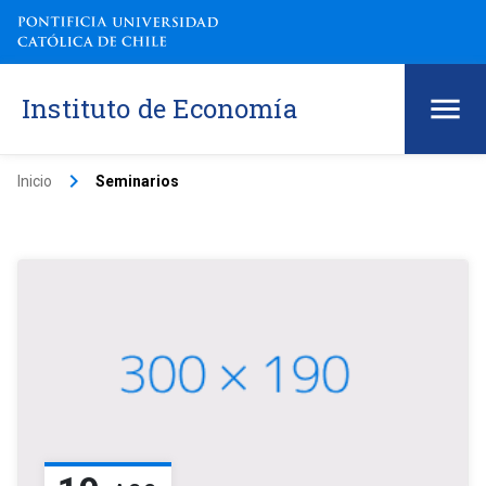
Instituto de Economía
keyboard_arrow_right
Inicio
Seminarios