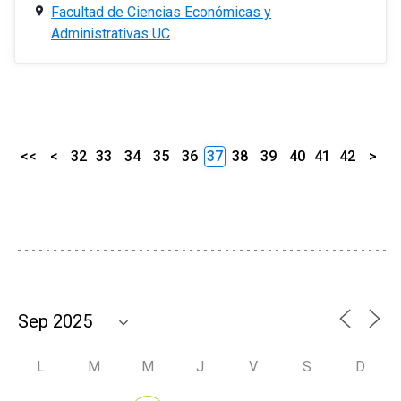
Facultad de Ciencias Económicas y
Administrativas UC
<<
<
32
33
34
35
36
37
38
39
40
41
42
>
L
M
M
J
V
S
D