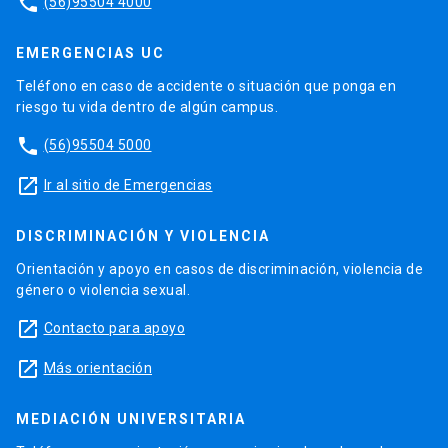
phone
(56)95504 4000
EMERGENCIAS UC
Teléfono en caso de accidente o situación que ponga en
riesgo tu vida dentro de algún campus.
phone
(56)95504 5000
launch
Ir al sitio de Emergencias
DISCRIMINACIÓN Y VIOLENCIA
Orientación y apoyo en casos de discriminación, violencia de
género o violencia sexual.
launch
Contacto para apoyo
launch
Más orientación
MEDIACIÓN UNIVERSITARIA