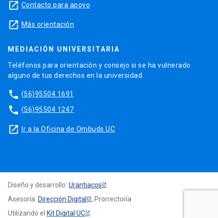
launch
Contacto para apoyo
launch
Más orientación
MEDIACIÓN UNIVERSITARIA
Teléfonos para orientación y consejo si se ha vulnerado
alguno de tus derechos en la universidad.
phone
(56)95504 1691
phone
(56)95504 1247
launch
Ir a la Oficina de Ombuds UC
Diseño y desarrollo:
Urantiacos
Asesoría:
Dirección Digital
, Prorrectoría
Utilizando el
Kit Digital UC