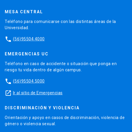
MESA CENTRAL
Teléfono para comunicarse con las distintas áreas de la
Universidad.
phone
(56)95504 4000
EMERGENCIAS UC
Teléfono en caso de accidente o situación que ponga en
riesgo tu vida dentro de algún campus.
phone
(56)95504 5000
launch
Ir al sitio de Emergencias
DISCRIMINACIÓN Y VIOLENCIA
Orientación y apoyo en casos de discriminación, violencia de
género o violencia sexual.