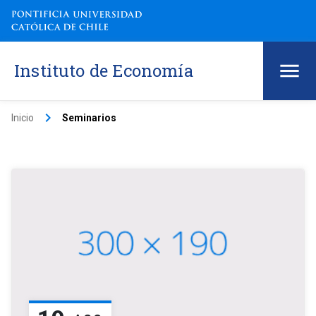
Instituto de Economía
keyboard_arrow_right
Inicio
Seminarios