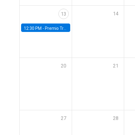
14
13
12:30 PM -
Premio Trayectoria Ingeniería Comercial UC 2024
20
21
27
28