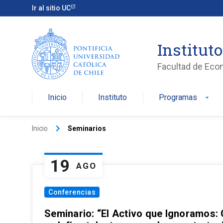
Ir al sitio UC
Institut
Facultad de Eco
Inicio
Instituto
Programas
arrow_drop_down
keyboard_arrow_right
Inicio
Seminarios
19
AGO
Conferencias
Seminario: “El Activo que Ignoramos: