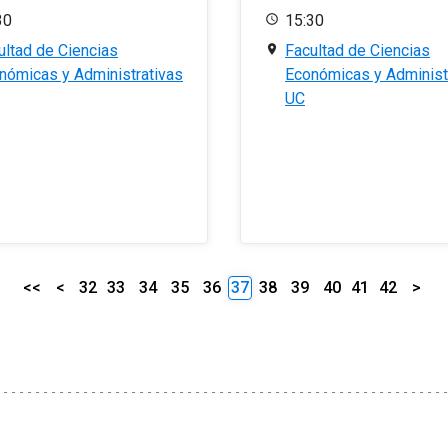
30
15:30
ultad de Ciencias
Facultad de Ciencias
nómicas y Administrativas
Económicas y Administ
UC
<<
<
32
33
34
35
36
37
38
39
40
41
42
>