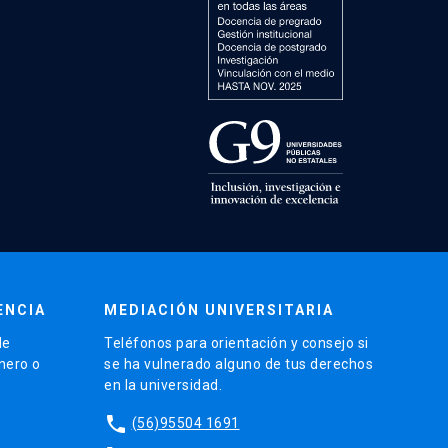
ENCIA
MEDIACIÓN UNIVERSITARIA
de
Teléfonos para orientación y consejo si
énero o
se ha vulnerado alguno de tus derechos
en la universidad.
phone
(56)95504 1691