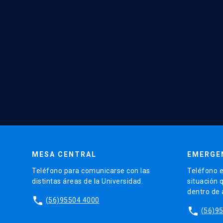
MESA CENTRAL
EMERGE
Teléfono para comunicarse con las
Teléfono e
distintas áreas de la Universidad.
situación 
dentro de
phone
(56)95504 4000
phone
(56)9