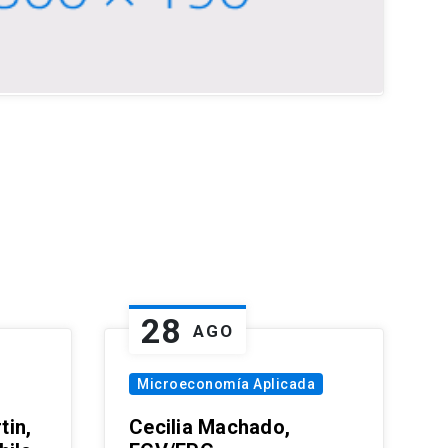
28
AGO
Microeconomía Aplicada
tin,
Cecilia Machado,