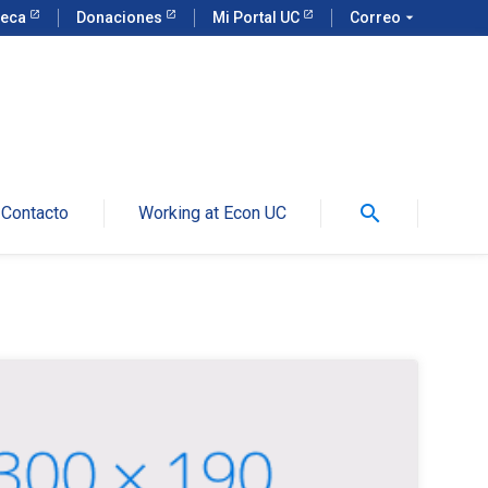
teca
Donaciones
Mi Portal UC
Correo
arrow_drop_down
search
Contacto
Working at Econ UC