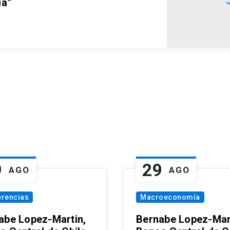
ia”
9
29
AGO
AGO
erencias
Macroeconomía
abe Lopez-Martin,
Bernabe Lopez-Mar