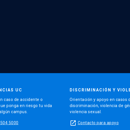
NCIAS UC
DISCRIMINACIÓN Y VIOL
n caso de accidente o
Orientación y apoyo en casos 
que ponga en riesgo tu vida
discriminación, violencia de g
 algún campus.
violencia sexual.
launch
5504 5000
Contacto para apoyo