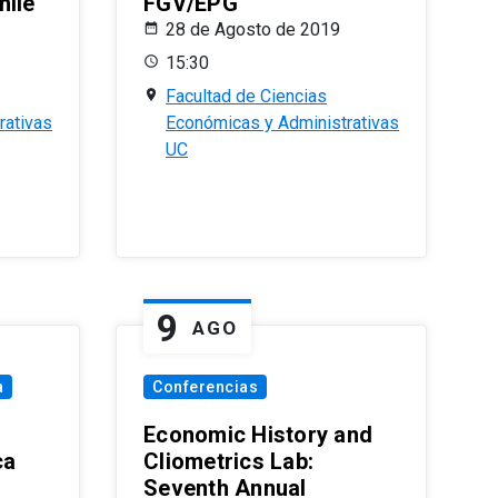
hile
FGV/EPG
28 de Agosto de 2019
15:30
Facultad de Ciencias
rativas
Económicas y Administrativas
UC
9
AGO
a
Conferencias
Economic History and
ca
Cliometrics Lab:
Seventh Annual