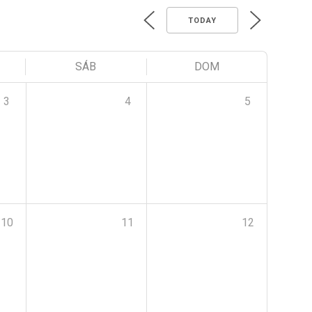
TODAY
SÁB
DOM
3
4
5
10
11
12