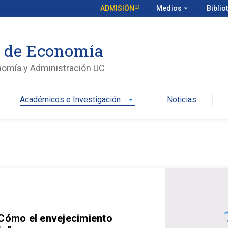
ADMISIÓN
Medios
arrow_drop_down
Biblio
o de Economía
nomía y Administración UC
Académicos e Investigación
Noticias
arrow_drop_down
 Cómo el envejecimiento