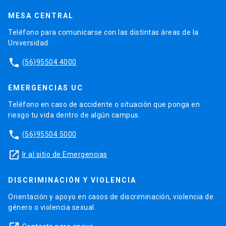
MESA CENTRAL
Teléfono para comunicarse con las distintas áreas de la
Universidad.
phone
(56)95504 4000
EMERGENCIAS UC
Teléfono en caso de accidente o situación que ponga en
riesgo tu vida dentro de algún campus.
phone
(56)95504 5000
launch
Ir al sitio de Emergencias
DISCRIMINACIÓN Y VIOLENCIA
Orientación y apoyo en casos de discriminación, violencia de
género o violencia sexual.