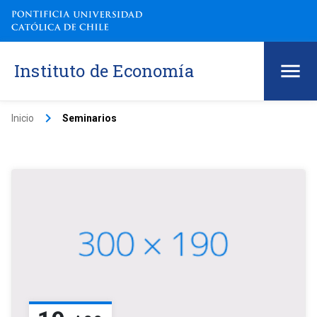
Instituto de Economía
keyboard_arrow_right
Inicio
Seminarios