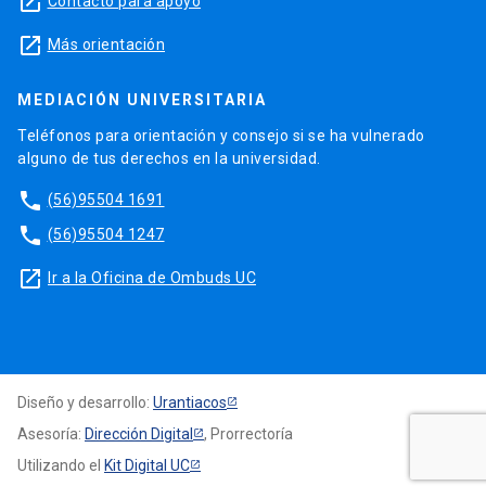
launch
Contacto para apoyo
launch
Más orientación
MEDIACIÓN UNIVERSITARIA
Teléfonos para orientación y consejo si se ha vulnerado
alguno de tus derechos en la universidad.
phone
(56)95504 1691
phone
(56)95504 1247
launch
Ir a la Oficina de Ombuds UC
Diseño y desarrollo:
Urantiacos
Asesoría:
Dirección Digital
, Prorrectoría
Utilizando el
Kit Digital UC