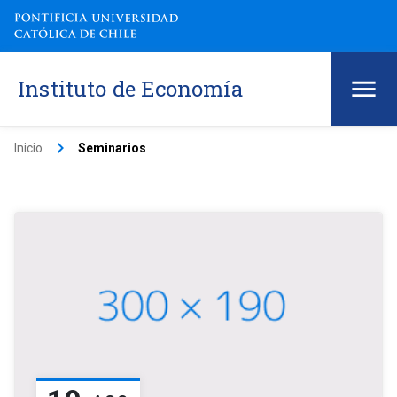
Instituto de Economía
keyboard_arrow_right
Inicio
Seminarios