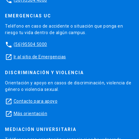
phone
EMERGENCIAS UC
Teléfono en caso de accidente o situación que ponga en
riesgo tu vida dentro de algún campus.
phone
(56)95504 5000
launch
Ir al sitio de Emergencias
DISCRIMINACIÓN Y VIOLENCIA
Orientación y apoyo en casos de discriminación, violencia de
género o violencia sexual.
launch
Contacto para apoyo
launch
Más orientación
MEDIACIÓN UNIVERSITARIA