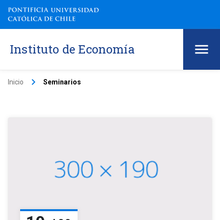
Instituto de Economía
keyboard_arrow_right
Inicio
Seminarios