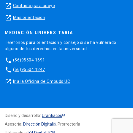
launch
Contacto para apoyo
launch
Más orientación
MEDIACIÓN UNIVERSITARIA
Teléfonos para orientación y consejo si se ha vulnerado
alguno de tus derechos en la universidad.
phone
(56)95504 1691
phone
(56)95504 1247
launch
Ir a la Oficina de Ombuds UC
Diseño y desarrollo:
Urantiacos
Asesoría:
Dirección Digital
, Prorrectoría
Utilizando el
Kit Digital UC