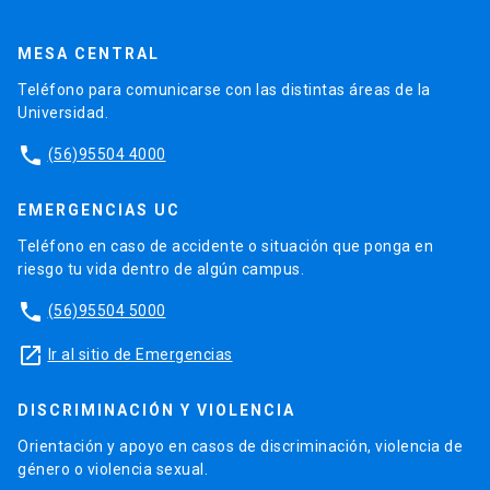
MESA CENTRAL
Teléfono para comunicarse con las distintas áreas de la
Universidad.
phone
(56)95504 4000
EMERGENCIAS UC
Teléfono en caso de accidente o situación que ponga en
riesgo tu vida dentro de algún campus.
phone
(56)95504 5000
launch
Ir al sitio de Emergencias
DISCRIMINACIÓN Y VIOLENCIA
Orientación y apoyo en casos de discriminación, violencia de
género o violencia sexual.