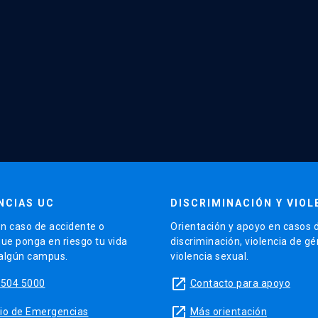
NCIAS UC
DISCRIMINACIÓN Y VIOL
n caso de accidente o
Orientación y apoyo en casos 
que ponga en riesgo tu vida
discriminación, violencia de g
 algún campus.
violencia sexual.
launch
5504 5000
Contacto para apoyo
launch
sitio de Emergencias
Más orientación