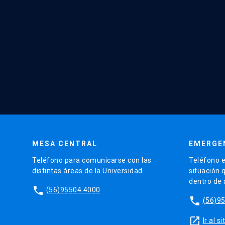
MESA CENTRAL
EMERGE
Teléfono para comunicarse con las
Teléfono e
distintas áreas de la Universidad.
situación 
dentro de
phone
(56)95504 4000
phone
(56)9
launch
Ir al 