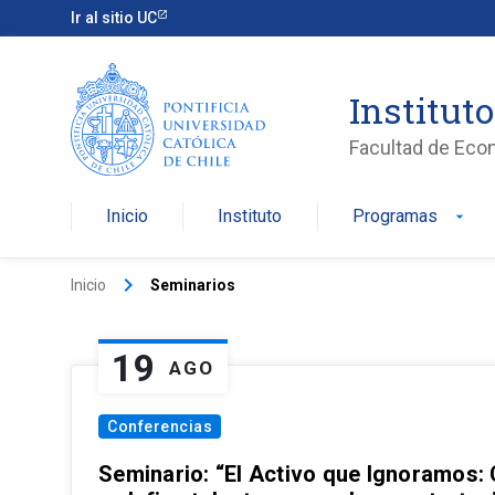
Ir al sitio UC
Institut
Facultad de Eco
Inicio
Instituto
Programas
arrow_drop_down
keyboard_arrow_right
Inicio
Seminarios
19
AGO
Conferencias
Seminario: “El Activo que Ignoramos: