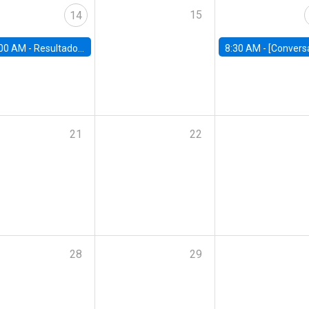
15
14
00 AM -
Resultados Encuesta Casen 2024: Repercusiones para el Chile de hoy
8:30 AM -
[Conversatorio] AI and Reskilling | La evolución del trabajo en la 
21
22
28
29