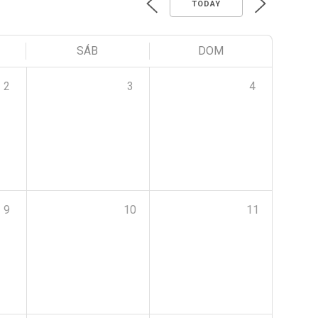
TODAY
SÁB
DOM
2
3
4
9
10
11