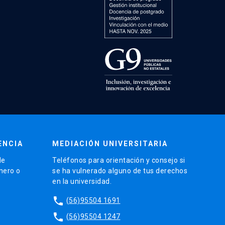
ENCIA
MEDIACIÓN UNIVERSITARIA
de
Teléfonos para orientación y consejo si
énero o
se ha vulnerado alguno de tus derechos
en la universidad.
phone
(56)95504 1691
phone
(56)95504 1247