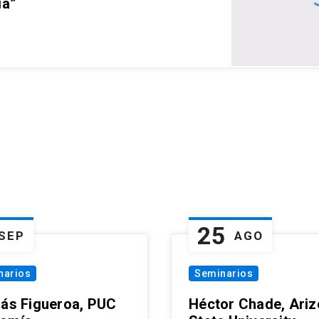
ia”
25
SEP
AGO
narios
Seminarios
lás Figueroa, PUC
Héctor Chade, Ari