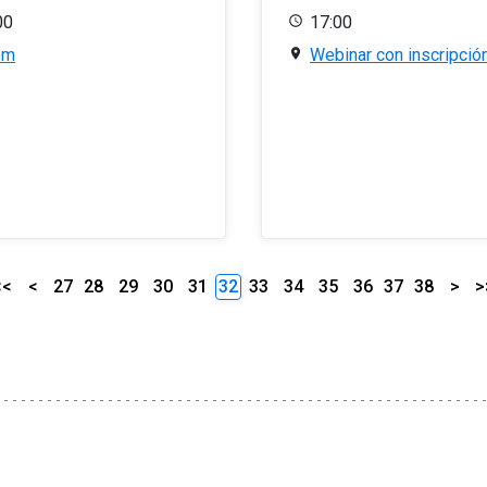
00
17:00
om
Webinar con inscripció
<<
<
27
28
29
30
31
32
33
34
35
36
37
38
>
>