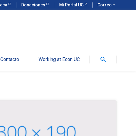
teca
Donaciones
Mi Portal UC
Correo
arrow_drop_down
search
Contacto
Working at Econ UC