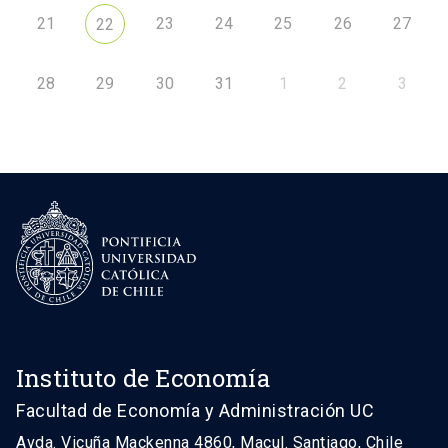
21
23
24
25
26
27
22
28
29
30
31
1
2
3
Instituto de Economía
Facultad de Economía y Administración UC
Avda. Vicuña Mackenna 4860, Macul. Santiago, Chile