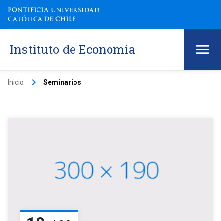
Instituto de Economía
keyboard_arrow_right
Inicio
Seminarios