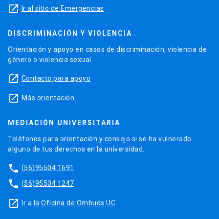
launch
Ir al sitio de Emergencias
DISCRIMINACIÓN Y VIOLENCIA
Orientación y apoyo en casos de discriminación, violencia de
género o violencia sexual.
launch
Contacto para apoyo
launch
Más orientación
MEDIACIÓN UNIVERSITARIA
Teléfonos para orientación y consejo si se ha vulnerado
alguno de tus derechos en la universidad.
phone
(56)95504 1691
phone
(56)95504 1247
launch
Ir a la Oficina de Ombuds UC