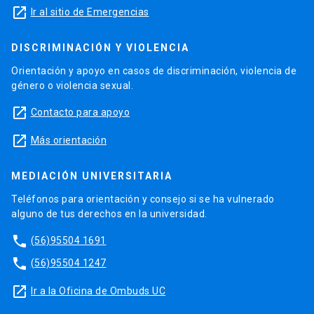
launch
Ir al sitio de Emergencias
DISCRIMINACIÓN Y VIOLENCIA
Orientación y apoyo en casos de discriminación, violencia de
género o violencia sexual.
launch
Contacto para apoyo
launch
Más orientación
MEDIACIÓN UNIVERSITARIA
Teléfonos para orientación y consejo si se ha vulnerado
alguno de tus derechos en la universidad.
phone
(56)95504 1691
phone
(56)95504 1247
launch
Ir a la Oficina de Ombuds UC