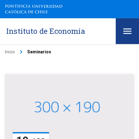
Instituto de Economía
keyboard_arrow_right
Inicio
Seminarios