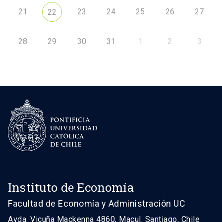
21
23
24
25
26
27
22
28
29
30
31
1
2
3
Instituto de Economía
Facultad de Economía y Administración UC
Avda. Vicuña Mackenna 4860, Macul. Santiago, Chile