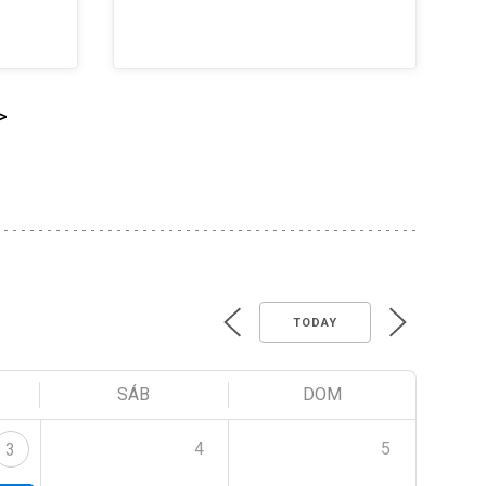
>
TODAY
SÁB
DOM
4
5
3