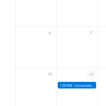
6
7
13
14
1:30 PM -
Conversatorio | Pobreza y entorno urbano: Perspectivas y propuestas desde la UC