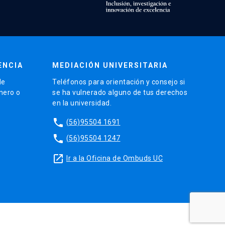
ENCIA
MEDIACIÓN UNIVERSITARIA
de
Teléfonos para orientación y consejo si
énero o
se ha vulnerado alguno de tus derechos
en la universidad.
phone
(56)95504 1691
phone
(56)95504 1247
launch
Ir a la Oficina de Ombuds UC