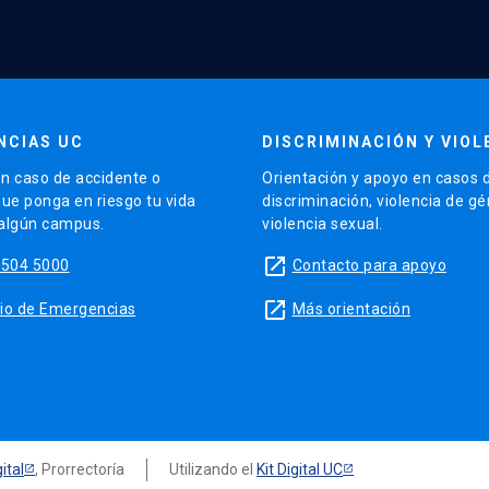
NCIAS UC
DISCRIMINACIÓN Y VIOL
n caso de accidente o
Orientación y apoyo en casos 
que ponga en riesgo tu vida
discriminación, violencia de g
 algún campus.
violencia sexual.
launch
5504 5000
Contacto para apoyo
launch
sitio de Emergencias
Más orientación
ital
, Prorrectoría
Utilizando el
Kit Digital UC