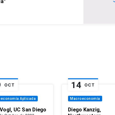
ia”
9
14
OCT
OCT
oeconomía Aplicada
Macroeconomía
Vogl, UC San Diego
Diego Kanzig,