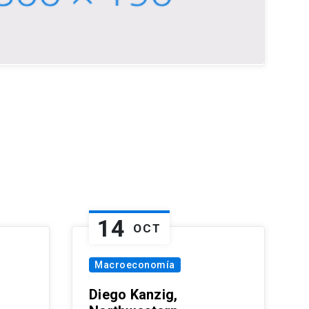
14
OCT
Macroeconomía
Diego Kanzig,