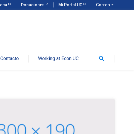
teca
Donaciones
Mi Portal UC
Correo
arrow_drop_down
search
Contacto
Working at Econ UC