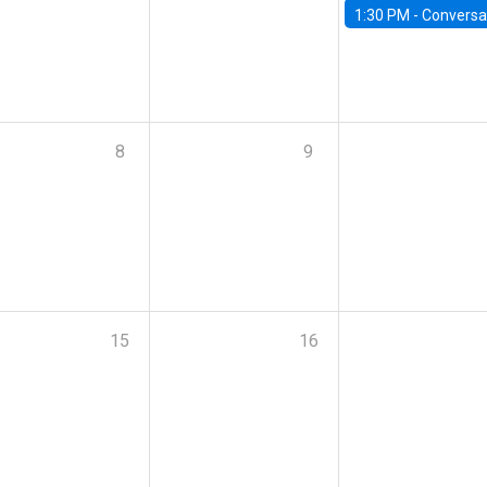
1:30 PM -
Conversatorio: “Escenario Macro y Presupue
8
9
15
16