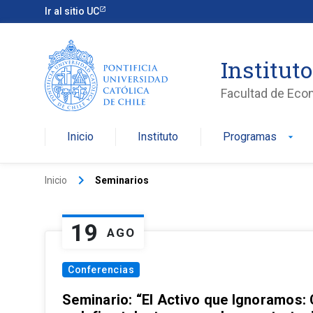
Ir al sitio UC
Institut
Facultad de Eco
Inicio
Instituto
Programas
arrow_drop_down
keyboard_arrow_right
Inicio
Seminarios
19
AGO
Conferencias
Seminario: “El Activo que Ignoramos: