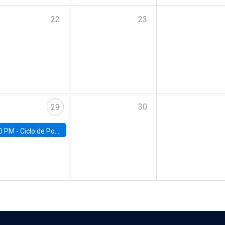
22
23
30
29
0 PM -
Ciclo de Pobreza UC | Pobreza y Empleo: Perspectivas y propuestas desde la UC