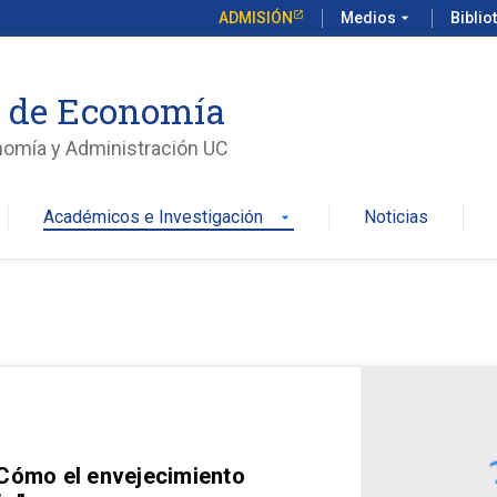
ADMISIÓN
Medios
arrow_drop_down
Biblio
o de Economía
nomía y Administración UC
Académicos e Investigación
Noticias
arrow_drop_down
 Cómo el envejecimiento