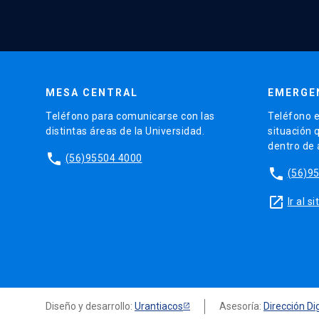
MESA CENTRAL
EMERGE
Teléfono para comunicarse con las
Teléfono e
distintas áreas de la Universidad.
situación 
dentro de
phone
(56)95504 4000
phone
(56)9
launch
Ir al 
Diseño y desarrollo:
Urantiacos
Asesoría:
Dirección Dig