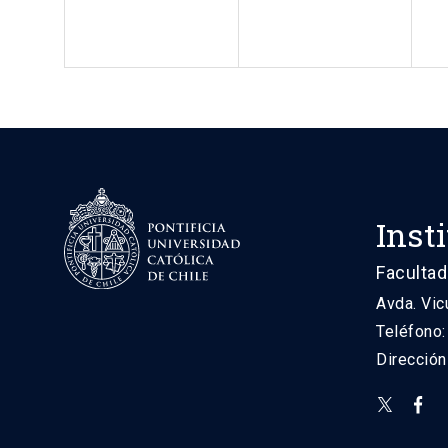
Inst
Facultad
Avda. Vic
Teléfono
Direcció