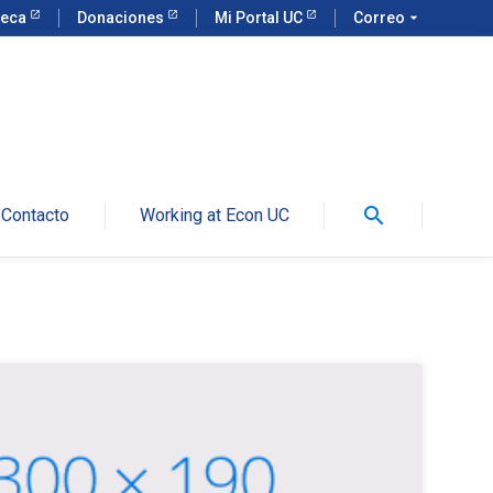
teca
Donaciones
Mi Portal UC
Correo
arrow_drop_down
search
Contacto
Working at Econ UC