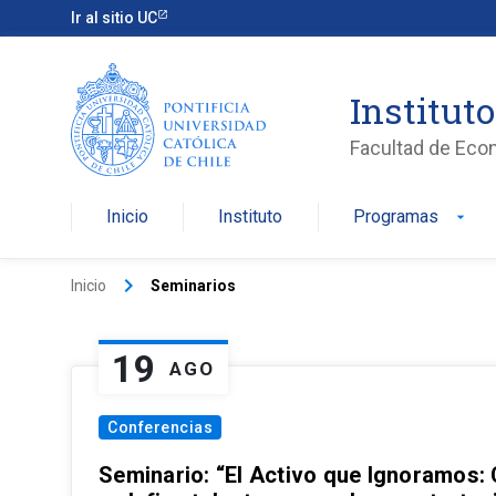
Ir al sitio UC
Institut
Facultad de Eco
Inicio
Instituto
Programas
arrow_drop_down
keyboard_arrow_right
Inicio
Seminarios
19
AGO
Conferencias
Seminario: “El Activo que Ignoramos: