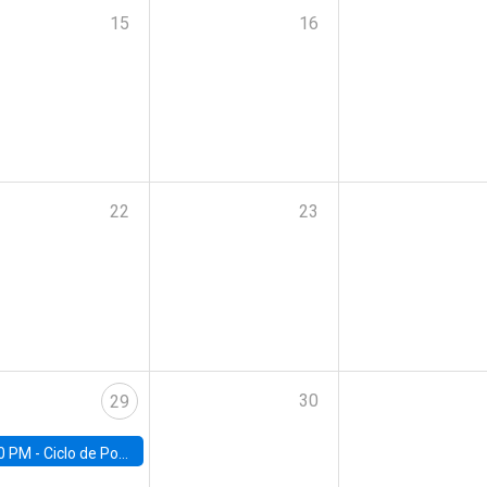
15
16
22
23
30
29
0 PM -
Ciclo de Pobreza UC | Pobreza y Empleo: Perspectivas y propuestas desde la UC