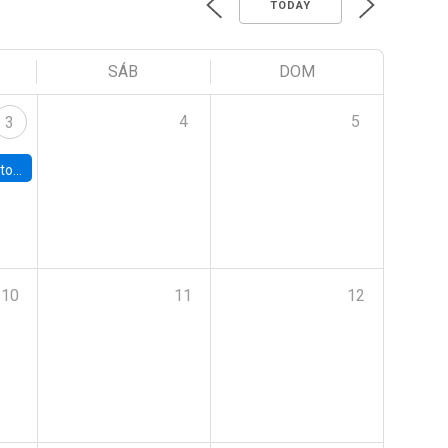
TODAY
SÁB
DOM
4
5
3
sto 2026”
10
11
12