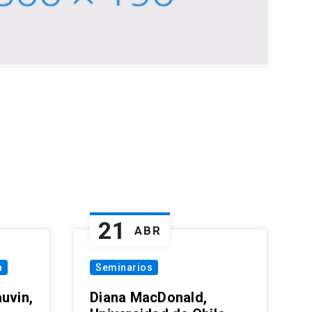
21
ABR
a
Seminarios
uvin,
Diana MacDonald,