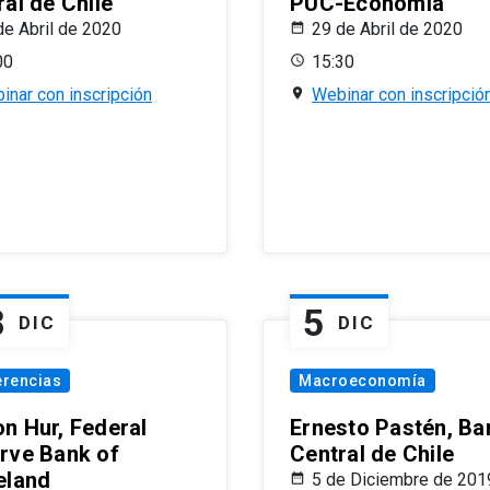
al de Chile
PUC-Economía
de Abril de 2020
29 de Abril de 2020
00
15:30
inar con inscripción
Webinar con inscripció
8
5
DIC
DIC
erencias
Macroeconomía
n Hur, Federal
Ernesto Pastén, Ba
rve Bank of
Central de Chile
eland
5 de Diciembre de 201