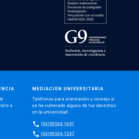
ENCIA
MEDIACIÓN UNIVERSITARIA
de
Teléfonos para orientación y consejo si
énero o
se ha vulnerado alguno de tus derechos
en la universidad.
phone
(56)95504 1691
phone
(56)95504 1247