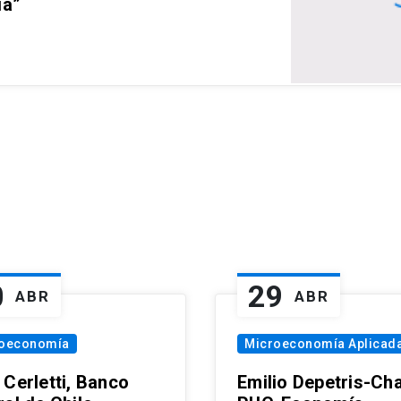
ia”
0
29
ABR
ABR
oeconomía
Microeconomía Aplicad
 Cerletti, Banco
Emilio Depetris-Cha