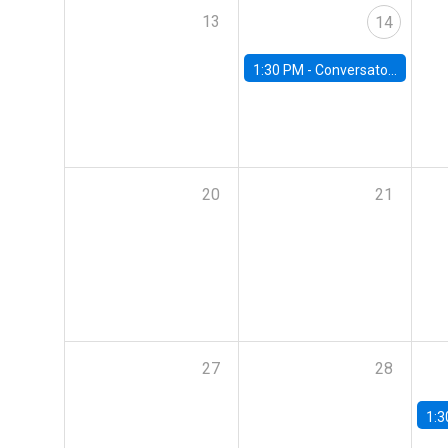
13
14
1:30 PM -
Conversatorio | Pobreza y entorno urbano: Perspectivas y propuestas desde la UC
20
21
27
28
1:3