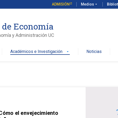
ADMISIÓN
Medios
arrow_drop_down
Biblio
o de Economía
nomía y Administración UC
Académicos e Investigación
Noticias
arrow_drop_down
 Cómo el envejecimiento