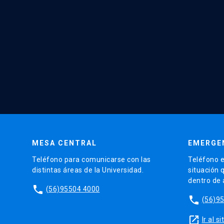
MESA CENTRAL
EMERGE
Teléfono para comunicarse con las
Teléfono e
distintas áreas de la Universidad.
situación 
dentro de
phone
(56)95504 4000
phone
(56)9
launch
Ir al 