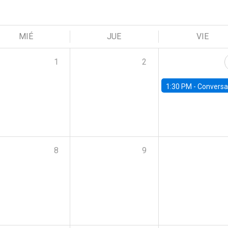
MIÉ
JUE
VIE
1
2
1:30 PM -
Conversatorio: “Escenario Macro y Presupue
8
9