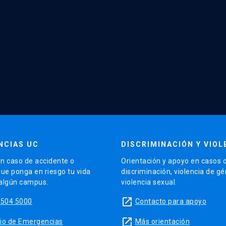
NCIAS UC
DISCRIMINACIÓN Y VIOL
n caso de accidente o
Orientación y apoyo en casos 
que ponga en riesgo tu vida
discriminación, violencia de g
 algún campus.
violencia sexual.
launch
5504 5000
Contacto para apoyo
launch
sitio de Emergencias
Más orientación