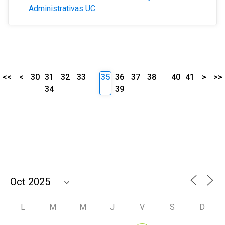
Administrativas UC
<<
<
30
31
32
33
35
36
37
38
40
41
>
>>
34
39
L
M
M
J
V
S
D