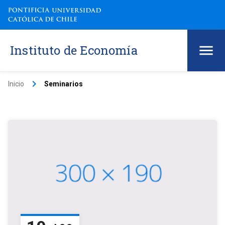
Instituto de Economía
keyboard_arrow_right
Inicio
Seminarios