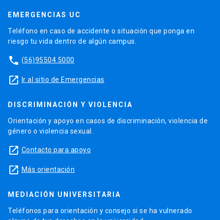
EMERGENCIAS UC
Teléfono en caso de accidente o situación que ponga en
riesgo tu vida dentro de algún campus.
phone
(56)95504 5000
launch
Ir al sitio de Emergencias
DISCRIMINACIÓN Y VIOLENCIA
Orientación y apoyo en casos de discriminación, violencia de
género o violencia sexual.
launch
Contacto para apoyo
launch
Más orientación
MEDIACIÓN UNIVERSITARIA
Teléfonos para orientación y consejo si se ha vulnerado