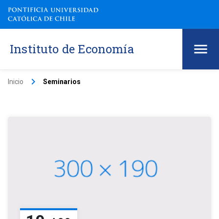
Instituto de Economía
keyboard_arrow_right
Inicio
Seminarios