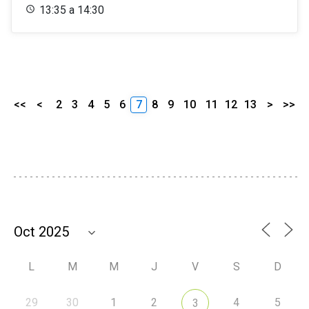
13:35 a 14:30
<<
<
2
3
4
5
6
7
8
9
10
11
12
13
>
>>
L
M
M
J
V
S
D
29
30
1
2
4
5
3