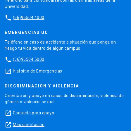
Teléfono para comunicarse con las distintas áreas de la
Universidad.
phone
(56)95504 4000
EMERGENCIAS UC
Teléfono en caso de accidente o situación que ponga en
riesgo tu vida dentro de algún campus.
phone
(56)95504 5000
launch
Ir al sitio de Emergencias
DISCRIMINACIÓN Y VIOLENCIA
Orientación y apoyo en casos de discriminación, violencia de
género o violencia sexual.
launch
Contacto para apoyo
launch
Más orientación