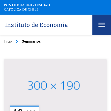
Instituto de Economía
keyboard_arrow_right
Inicio
Seminarios