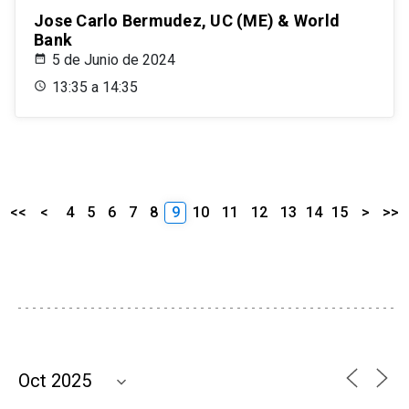
Jose Carlo Bermudez, UC (ME) & World
Bank
5 de Junio de 2024
13:35 a 14:35
<<
<
4
5
6
7
8
9
10
11
12
13
14
15
>
>>