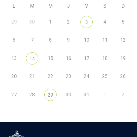
L
M
M
J
V
S
D
29
30
1
2
4
5
3
6
7
8
9
10
11
12
13
15
16
17
18
19
14
20
21
22
23
24
25
26
27
28
30
31
1
2
29