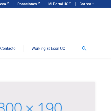
teca
Donaciones
Mi Portal UC
Correo
arrow_drop_down
search
Contacto
Working at Econ UC