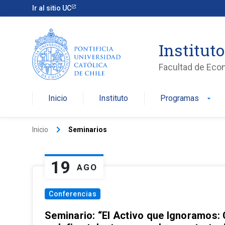
Ir al sitio UC
Institut
Facultad de Eco
Inicio
Instituto
Programas
arrow_drop_down
keyboard_arrow_right
Inicio
Seminarios
19
AGO
Conferencias
Seminario: “El Activo que Ignoramos: