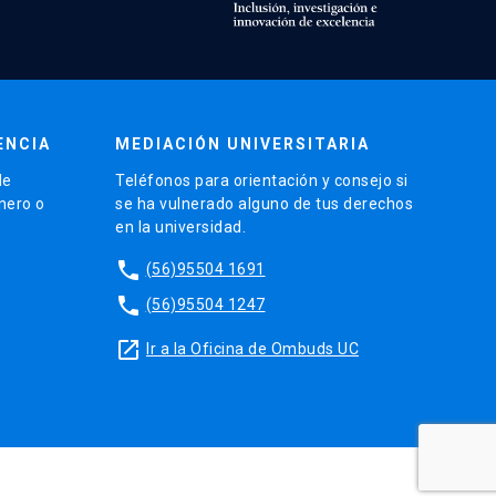
ENCIA
MEDIACIÓN UNIVERSITARIA
de
Teléfonos para orientación y consejo si
énero o
se ha vulnerado alguno de tus derechos
en la universidad.
phone
(56)95504 1691
phone
(56)95504 1247
launch
Ir a la Oficina de Ombuds UC