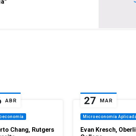
ia”
6
27
ABR
MAR
oeconomía
Microeconomía Aplicad
rto Chang, Rutgers
Evan Kresch, Oberl