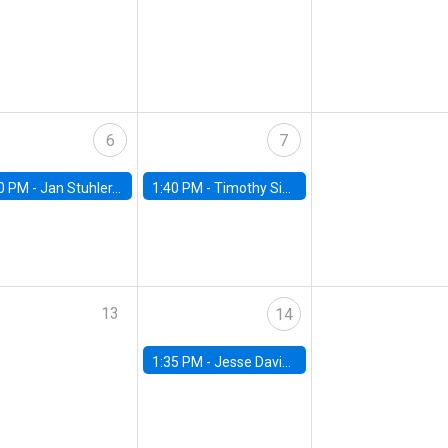
6
7
0 PM -
Jan Stuhler, Universidad Carlos III de Madrid
1:40 PM -
Timothy Simcoe, Boston University
13
14
1:35 PM -
Jesse Davis, University of North Carolina at Chapel Hill