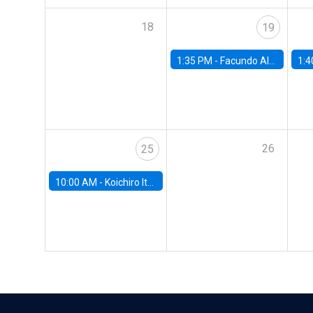
18
19
1:35 PM -
Facundo Albornoz, Universidad de San Andrés
1:4
26
25
10:00 AM -
Koichiro Ito, University of Chicago