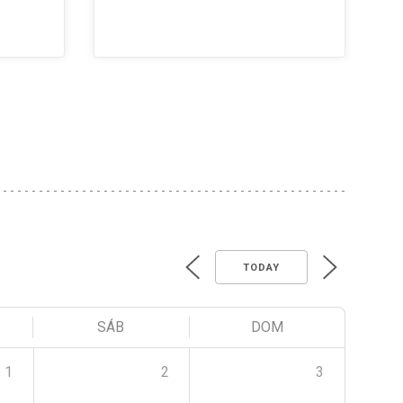
TODAY
SÁB
DOM
1
2
3