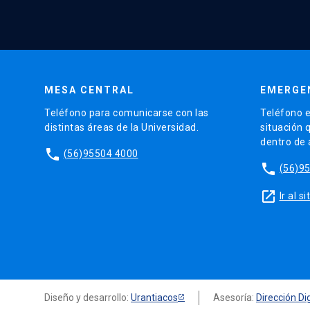
MESA CENTRAL
EMERGE
Teléfono para comunicarse con las
Teléfono e
distintas áreas de la Universidad.
situación 
dentro de
phone
(56)95504 4000
phone
(56)9
launch
Ir al 
Diseño y desarrollo:
Urantiacos
Asesoría:
Dirección Dig