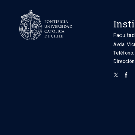
Inst
Facultad
Avda. Vic
Teléfono
Direcció