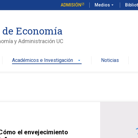
ADMISIÓN
Medios
arrow_drop_down
Biblio
o de Economía
nomía y Administración UC
Académicos e Investigación
Noticias
arrow_drop_down
 Cómo el envejecimiento