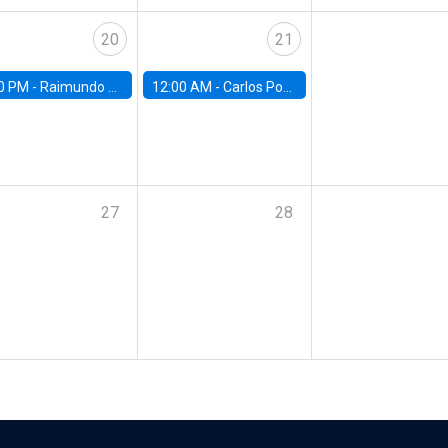
20
21
0 PM -
Raimundo Undurraga, Centro de Economía Aplicada, Universidad de Chile
12:00 AM -
Carlos Ponce, UAH
27
28