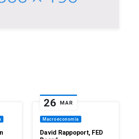
26
MAR
a
Macroeconomía
in
David Rappoport, FED