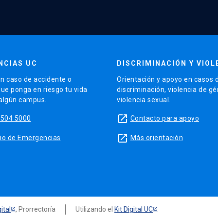
NCIAS UC
DISCRIMINACIÓN Y VIOL
n caso de accidente o
Orientación y apoyo en casos 
que ponga en riesgo tu vida
discriminación, violencia de g
 algún campus.
violencia sexual.
launch
5504 5000
Contacto para apoyo
launch
sitio de Emergencias
Más orientación
ital
, Prorrectoría
Utilizando el
Kit Digital UC